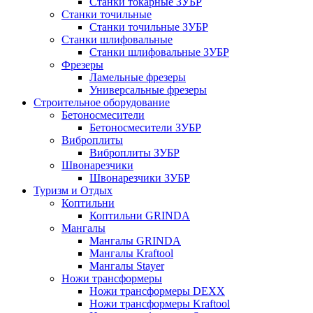
Станки токарные ЗУБР
Станки точильные
Станки точильные ЗУБР
Станки шлифовальные
Станки шлифовальные ЗУБР
Фрезеры
Ламельные фрезеры
Универсальные фрезеры
Строительное оборудование
Бетоносмесители
Бетоносмесители ЗУБР
Виброплиты
Виброплиты ЗУБР
Швонарезчики
Швонарезчики ЗУБР
Туризм и Отдых
Коптильни
Коптильни GRINDA
Мангалы
Мангалы GRINDA
Мангалы Kraftool
Мангалы Stayer
Ножи трансформеры
Ножи трансформеры DEXX
Ножи трансформеры Kraftool