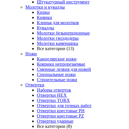
Штукатурный инструмент
Молотки и кувалды
Кирки
Киянки
Клинья для молотков
Кувалды
Молотки безынерционные
Молотки гвоздодеры
Молотки каменщика
Все категории (13)
Ножи
Канцелярские ножи
Коврики непрорезаемые
Сменные лезвия для ножей
Специальные ножи
Строительные ножи
Отвертки
Наборы отверток
Отвертки HEX
Отвертки TORX
Отвертки для точных работ
Отвертки крестовые PH
Отвертки крестовые PZ
Отвертки ударные
Все категории (8)