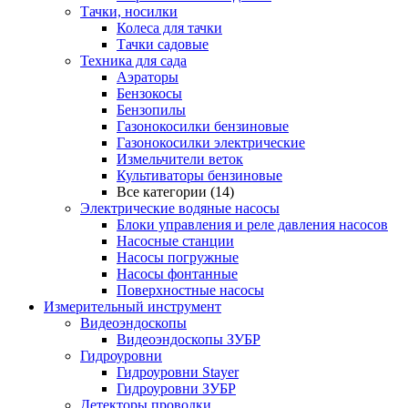
Тачки, носилки
Колеса для тачки
Тачки садовые
Техника для сада
Аэраторы
Бензокосы
Бензопилы
Газонокосилки бензиновые
Газонокосилки электрические
Измельчители веток
Культиваторы бензиновые
Все категории (14)
Электрические водяные насосы
Блоки управления и реле давления насосов
Насосные станции
Насосы погружные
Насосы фонтанные
Поверхностные насосы
Измерительный инструмент
Видеоэндоскопы
Видеоэндоскопы ЗУБР
Гидроуровни
Гидроуровни Stayer
Гидроуровни ЗУБР
Детекторы проводки