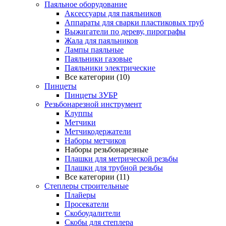
Паяльное оборудование
Аксессуары для паяльников
Аппараты для сварки пластиковых труб
Выжигатели по дереву, пирографы
Жала для паяльников
Лампы паяльные
Паяльники газовые
Паяльники электрические
Все категории (10)
Пинцеты
Пинцеты ЗУБР
Резьбонарезной инструмент
Клуппы
Метчики
Метчикодержатели
Наборы метчиков
Наборы резьбонарезные
Плашки для метрической резьбы
Плашки для трубной резьбы
Все категории (11)
Степлеры строительные
Плайеры
Просекатели
Скобоудалители
Скобы для степлера