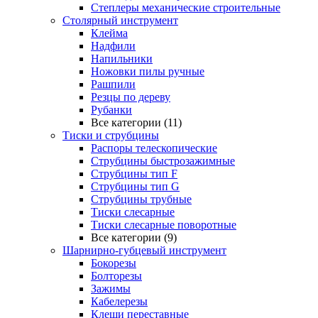
Степлеры механические строительные
Столярный инструмент
Клейма
Надфили
Напильники
Ножовки пилы ручные
Рашпили
Резцы по дереву
Рубанки
Все категории (11)
Тиски и струбцины
Распоры телескопические
Струбцины быстрозажимные
Струбцины тип F
Струбцины тип G
Струбцины трубные
Тиски слесарные
Тиски слесарные поворотные
Все категории (9)
Шарнирно-губцевый инструмент
Бокорезы
Болторезы
Зажимы
Кабелерезы
Клещи переставные