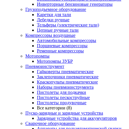
Инверторные бензиновые генераторы
Грузоподъемное оборудование
Каретки для тали
Лебедки ручные
Тельферы (электрические тали)
Цепные ручные тали
Компрессоры воздушные
Автомобильные компрессоры
Поршневые компрессоры
Ременные компрессоры
Мотопомпы
Мотопомпы ЗУБР
Пневмоинструмент
Гайковерты пневматические
Заклепочники пневматические
Краскопульты пневматические
Наборы пневмоинструмента
Пистолеты для подкачки
Пистолеты пескоструйные
Пистолеты продувочные
Все категории (8)
Пуско-зарядные и зарядные устройства
Зарядные устройства для аккумуляторов
Сварочное оборудование
Аппараты для полуавтоматической сварки