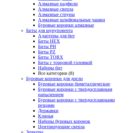
Алмазные надфили
Алмазные сверла
Алмазные струны
Алмазные шлифовальные чашки
Буровые коронки алмазные
Биты для шуруповерта
Адаптеры для бит
Биты HEX
Биты PH
Биты PZ
Биты TORX
Биты с торцовой головкой
Наборы бит
Все категории (8)
Буровые коронки для дрели
Буровые коронки биметаллические
Буровые коронки с твердосплавным
напылением
Буровые коронки с твердосплавными
резцами
Державки
Клинья
Наборы буровых коронок
Центрирующие сверла
Зенкеры