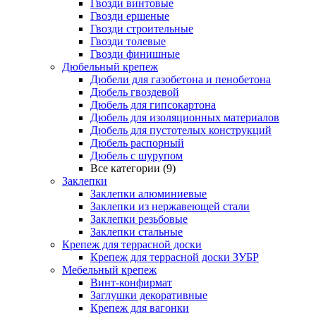
Гвозди винтовые
Гвозди ершеные
Гвозди строительные
Гвозди толевые
Гвозди финишные
Дюбельный крепеж
Дюбели для газобетона и пенобетона
Дюбель гвоздевой
Дюбель для гипсокартона
Дюбель для изоляционных материалов
Дюбель для пустотелых конструкций
Дюбель распорный
Дюбель с шурупом
Все категории (9)
Заклепки
Заклепки алюминиевые
Заклепки из нержавеющей стали
Заклепки резьбовые
Заклепки стальные
Крепеж для террасной доски
Крепеж для террасной доски ЗУБР
Мебельный крепеж
Винт-конфирмат
Заглушки декоративные
Крепеж для вагонки