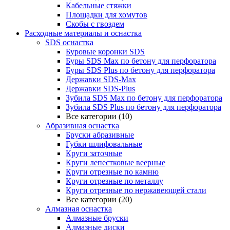
Кабельные стяжки
Площадки для хомутов
Скобы с гвоздем
Расходные материалы и оснастка
SDS оснастка
Буровые коронки SDS
Буры SDS Max по бетону для перфоратора
Буры SDS Plus по бетону для перфоратора
Державки SDS-Max
Державки SDS-Plus
Зубила SDS Mах по бетону для перфоратора
Зубила SDS Plus по бетону для перфоратора
Все категории (10)
Абразивная оснастка
Бруски абразивные
Губки шлифовальные
Круги заточные
Круги лепестковые веерные
Круги отрезные по камню
Круги отрезные по металлу
Круги отрезные по нержавеющей стали
Все категории (20)
Алмазная оснастка
Алмазные бруски
Алмазные диски