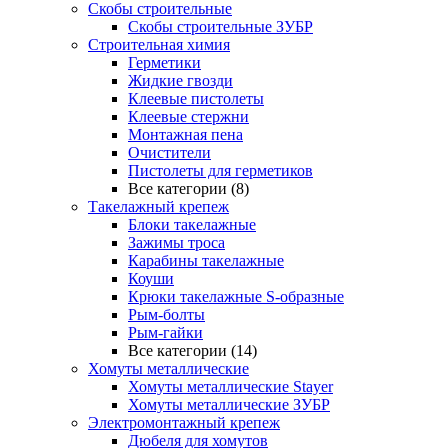
Скобы строительные
Скобы строительные ЗУБР
Строительная химия
Герметики
Жидкие гвозди
Клеевые пистолеты
Клеевые стержни
Монтажная пена
Очистители
Пистолеты для герметиков
Все категории (8)
Такелажный крепеж
Блоки такелажные
Зажимы троса
Карабины такелажные
Коуши
Крюки такелажные S-образные
Рым-болты
Рым-гайки
Все категории (14)
Хомуты металлические
Хомуты металлические Stayer
Хомуты металлические ЗУБР
Электромонтажный крепеж
Дюбеля для хомутов