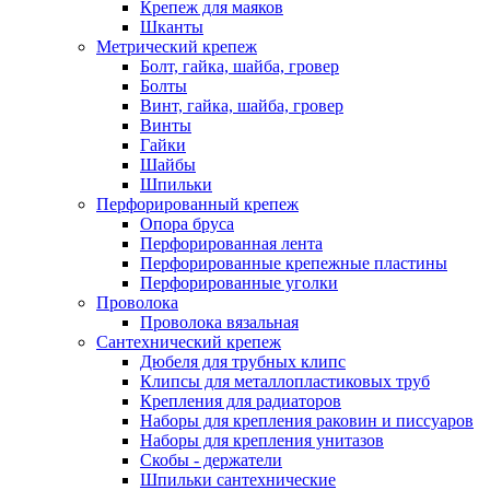
Крепеж для маяков
Шканты
Метрический крепеж
Болт, гайка, шайба, гровер
Болты
Винт, гайка, шайба, гровер
Винты
Гайки
Шайбы
Шпильки
Перфорированный крепеж
Опора бруса
Перфорированная лента
Перфорированные крепежные пластины
Перфорированные уголки
Проволока
Проволока вязальная
Сантехнический крепеж
Дюбеля для трубных клипс
Клипсы для металлопластиковых труб
Крепления для радиаторов
Наборы для крепления раковин и писсуаров
Наборы для крепления унитазов
Скобы - держатели
Шпильки сантехнические