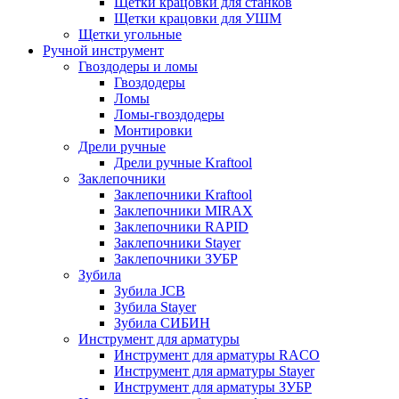
Щетки крацовки для станков
Щетки крацовки для УШМ
Щетки угольные
Ручной инструмент
Гвоздодеры и ломы
Гвоздодеры
Ломы
Ломы-гвоздодеры
Монтировки
Дрели ручные
Дрели ручные Kraftool
Заклепочники
Заклепочники Kraftool
Заклепочники MIRAX
Заклепочники RAPID
Заклепочники Stayer
Заклепочники ЗУБР
Зубила
Зубила JCB
Зубила Stayer
Зубила СИБИН
Инструмент для арматуры
Инструмент для арматуры RACO
Инструмент для арматуры Stayer
Инструмент для арматуры ЗУБР