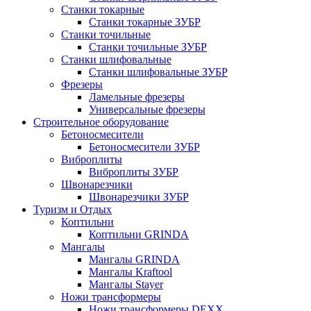
Станки токарные
Станки токарные ЗУБР
Станки точильные
Станки точильные ЗУБР
Станки шлифовальные
Станки шлифовальные ЗУБР
Фрезеры
Ламельные фрезеры
Универсальные фрезеры
Строительное оборудование
Бетоносмесители
Бетоносмесители ЗУБР
Виброплиты
Виброплиты ЗУБР
Швонарезчики
Швонарезчики ЗУБР
Туризм и Отдых
Коптильни
Коптильни GRINDA
Мангалы
Мангалы GRINDA
Мангалы Kraftool
Мангалы Stayer
Ножи трансформеры
Ножи трансформеры DEXX