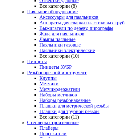
Отвертки ударные
Все категории (8)
Паяльное оборудование
Аксессуары для паяльников
Аппараты для сварки пластиковых труб
Выжигатели по дереву, пирографы
Жала для паяльников
Лампы паяльные
Паяльники газовые
Паяльники электрические
Все категории (10)
Пинцеты
Пинцеты ЗУБР
Резьбонарезной инструмент
Клуппы
Метчики
Метчикодержатели
Наборы метчиков
Наборы резьбонарезные
Плашки для метрической резьбы
Плашки для трубной резьбы
Все категории (11)
Степлеры строительные
Плайеры
Просекатели