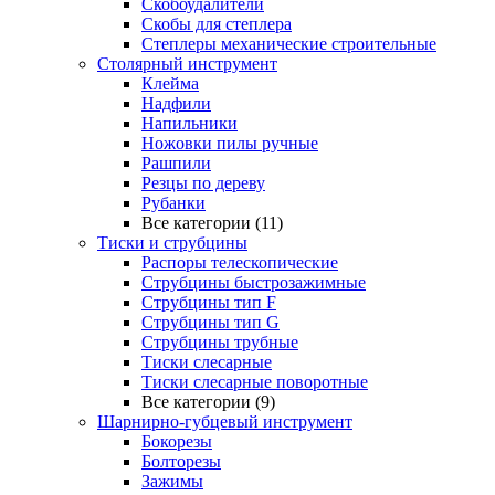
Скобоудалители
Скобы для степлера
Степлеры механические строительные
Столярный инструмент
Клейма
Надфили
Напильники
Ножовки пилы ручные
Рашпили
Резцы по дереву
Рубанки
Все категории (11)
Тиски и струбцины
Распоры телескопические
Струбцины быстрозажимные
Струбцины тип F
Струбцины тип G
Струбцины трубные
Тиски слесарные
Тиски слесарные поворотные
Все категории (9)
Шарнирно-губцевый инструмент
Бокорезы
Болторезы
Зажимы