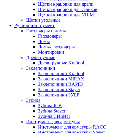
Щетки крацовки для дрели
Щетки крацовки для станков
Щетки крацовки для УШМ
Щетки угольные
Ручной инструмент
Гвоздодеры и ломы
Гвоздодеры
Ломы
Ломы-гвоздодеры
Монтировки
Дрели ручные
Дрели ручные Kraftool
Заклепочники
Заклепочники Kraftool
Заклепочники MIRAX
Заклепочники RAPID
Заклепочники Stayer
Заклепочники ЗУБР
Зубила
Зубила JCB
Зубила Stayer
Зубила СИБИН
Инструмент для арматуры
Инструмент для арматуры RACO
Инструмент для арматуры Stayer