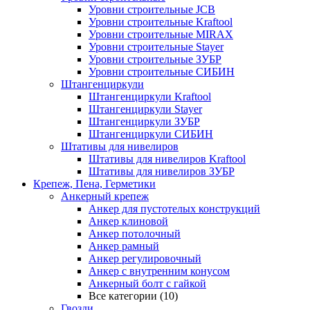
Уровни строительные JCB
Уровни строительные Kraftool
Уровни строительные MIRAX
Уровни строительные Stayer
Уровни строительные ЗУБР
Уровни строительные СИБИН
Штангенциркули
Штангенциркули Kraftool
Штангенциркули Stayer
Штангенциркули ЗУБР
Штангенциркули СИБИН
Штативы для нивелиров
Штативы для нивелиров Kraftool
Штативы для нивелиров ЗУБР
Крепеж, Пена, Герметики
Анкерный крепеж
Анкер для пустотелых конструкций
Анкер клиновой
Анкер потолочный
Анкер рамный
Анкер регулировочный
Анкер с внутренним конусом
Анкерный болт с гайкой
Все категории (10)
Гвозди