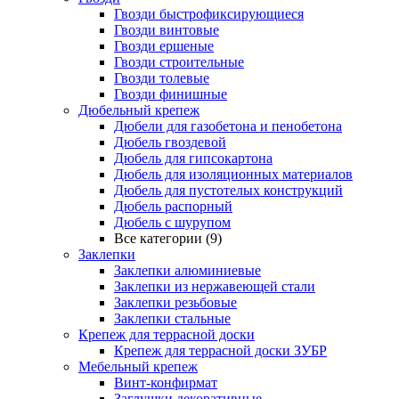
Гвозди быстрофиксирующиеся
Гвозди винтовые
Гвозди ершеные
Гвозди строительные
Гвозди толевые
Гвозди финишные
Дюбельный крепеж
Дюбели для газобетона и пенобетона
Дюбель гвоздевой
Дюбель для гипсокартона
Дюбель для изоляционных материалов
Дюбель для пустотелых конструкций
Дюбель распорный
Дюбель с шурупом
Все категории (9)
Заклепки
Заклепки алюминиевые
Заклепки из нержавеющей стали
Заклепки резьбовые
Заклепки стальные
Крепеж для террасной доски
Крепеж для террасной доски ЗУБР
Мебельный крепеж
Винт-конфирмат
Заглушки декоративные