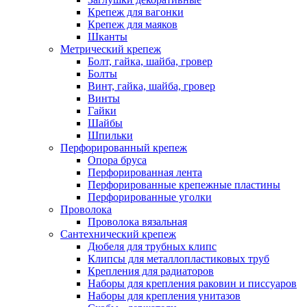
Крепеж для вагонки
Крепеж для маяков
Шканты
Метрический крепеж
Болт, гайка, шайба, гровер
Болты
Винт, гайка, шайба, гровер
Винты
Гайки
Шайбы
Шпильки
Перфорированный крепеж
Опора бруса
Перфорированная лента
Перфорированные крепежные пластины
Перфорированные уголки
Проволока
Проволока вязальная
Сантехнический крепеж
Дюбеля для трубных клипс
Клипсы для металлопластиковых труб
Крепления для радиаторов
Наборы для крепления раковин и писсуаров
Наборы для крепления унитазов