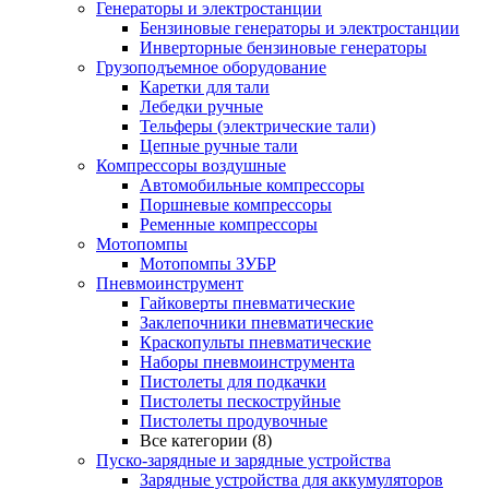
Генераторы и электростанции
Бензиновые генераторы и электростанции
Инверторные бензиновые генераторы
Грузоподъемное оборудование
Каретки для тали
Лебедки ручные
Тельферы (электрические тали)
Цепные ручные тали
Компрессоры воздушные
Автомобильные компрессоры
Поршневые компрессоры
Ременные компрессоры
Мотопомпы
Мотопомпы ЗУБР
Пневмоинструмент
Гайковерты пневматические
Заклепочники пневматические
Краскопульты пневматические
Наборы пневмоинструмента
Пистолеты для подкачки
Пистолеты пескоструйные
Пистолеты продувочные
Все категории (8)
Пуско-зарядные и зарядные устройства
Зарядные устройства для аккумуляторов