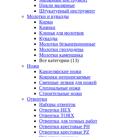
Цикли малярные
Штукатурный инструмент
Молотки и кувалды
Кирки
Киянки
Клинья для молотков
Кувалды
Молотки безынерционные
Молотки гвоздодеры
Молотки каменщика
Все категории (13)
Ножи
Канцелярские ножи
Коврики непрорезаемые
Сменные лезвия для ножей
Специальные ножи
Строительные ножи
Отвертки
Наборы отверток
Отвертки HEX
Отвертки TORX
Отвертки для точных работ
Отвертки крестовые PH
Отвертки крестовые PZ