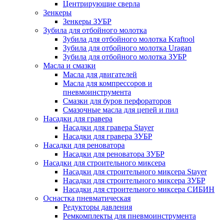
Центрирующие сверла
Зенкеры
Зенкеры ЗУБР
Зубила для отбойного молотка
Зубила для отбойного молотка Kraftool
Зубила для отбойного молотка Uragan
Зубила для отбойного молотка ЗУБР
Масла и смазки
Масла для двигателей
Масла для компрессоров и
пневмоинструмента
Смазки для буров перфораторов
Смазочные масла для цепей и пил
Насадки для гравера
Насадки для гравера Stayer
Насадки для гравера ЗУБР
Насадки для реноватора
Насадки для реноватора ЗУБР
Насадки для строительного миксера
Насадки для строительного миксера Stayer
Насадки для строительного миксера ЗУБР
Насадки для строительного миксера СИБИН
Оснастка пневматическая
Редукторы давления
Ремкомплекты для пневмоинструмента