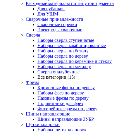
Расходные материалы по типу инструмента
Для рубанков
Для УШМ
Сварочные принадлежности
Сварочные горелки
Электроды сварочные
Сверла
Наборы cверла ступенчатые
Наборы сверла комбинированные
Наборы сверла по бетону
Наборы сверла по дереву
Наборы сверла по керамике и стеклу
Наборы сверла по металлу
Сверла опалубочные
Все категории (15)
Фрезы
Кромочные фрезы по дереву
Наборы фрез по дереву
Пазовые фрезы по дереву
Подшипники для фрез
Фигирейные фрезы по дереву
Шины направляющие
Шины направляющие ЗУБР
Щетки крацовки
Наборы щеток крацовок