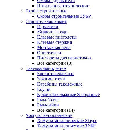
Скобы - держатели
Шпильки сантехнические
Скобы строительные
Скобы строительные ЗУБР
Строительная химия
Герметики
Жидкие гвозди
Клеевые пистолеты
Клеевые стержни
Монтажная пена
Очистители
Пистолеты для герметиков
Все категории (8)
Такелажный крепеж
Блоки такелажные
Зажимы троса
Карабины такелажные
Коуши
Крюки такелажные S-образные
Рым-болты
Рым-гайки
Все категории (14)
Хомуты металлические
Хомуты металлические Stayer
Хомуты металлические ЗУБР