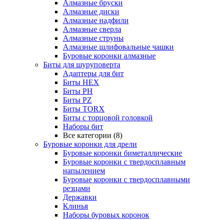
Алмазные бруски
Алмазные диски
Алмазные надфили
Алмазные сверла
Алмазные струны
Алмазные шлифовальные чашки
Буровые коронки алмазные
Биты для шуруповерта
Адаптеры для бит
Биты HEX
Биты PH
Биты PZ
Биты TORX
Биты с торцовой головкой
Наборы бит
Все категории (8)
Буровые коронки для дрели
Буровые коронки биметаллические
Буровые коронки с твердосплавным
напылением
Буровые коронки с твердосплавными
резцами
Державки
Клинья
Наборы буровых коронок