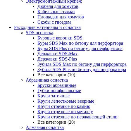
Электромонтажный крепеж
Дюбеля для хомутов
Кабельные стяжки
Площадки для хомутов
Скобы с гвоздем
Расходные материалы и оснастка
SDS оснастка
Буровые коронки SDS
Буры SDS Max по бетону для перфоратора
Буры SDS Plus по бетону для перфоратора
Державки SDS-Max
Державки SDS-Plus
Зубила SDS Mах по бетону для перфоратора
Зубила SDS Plus по бетону для перфоратора
Все категории (10)
Абразивная оснастка
Бруски абразивные
Губки шлифовальные
Круги заточные
Круги лепестковые веерные
Круги отрезные по камню
Круги отрезные по металлу
Круги отрезные по нержавеющей стали
Все категории (20)
Алмазная оснастка