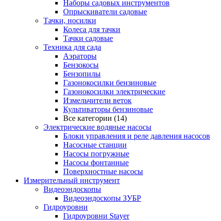
Наборы садовых инструментов
Опрыскиватели садовые
Тачки, носилки
Колеса для тачки
Тачки садовые
Техника для сада
Аэраторы
Бензокосы
Бензопилы
Газонокосилки бензиновые
Газонокосилки электрические
Измельчители веток
Культиваторы бензиновые
Все категории (14)
Электрические водяные насосы
Блоки управления и реле давления насосов
Насосные станции
Насосы погружные
Насосы фонтанные
Поверхностные насосы
Измерительный инструмент
Видеоэндоскопы
Видеоэндоскопы ЗУБР
Гидроуровни
Гидроуровни Stayer