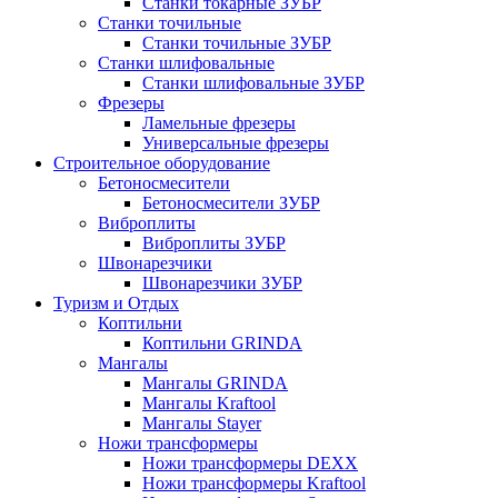
Станки токарные ЗУБР
Станки точильные
Станки точильные ЗУБР
Станки шлифовальные
Станки шлифовальные ЗУБР
Фрезеры
Ламельные фрезеры
Универсальные фрезеры
Строительное оборудование
Бетоносмесители
Бетоносмесители ЗУБР
Виброплиты
Виброплиты ЗУБР
Швонарезчики
Швонарезчики ЗУБР
Туризм и Отдых
Коптильни
Коптильни GRINDA
Мангалы
Мангалы GRINDA
Мангалы Kraftool
Мангалы Stayer
Ножи трансформеры
Ножи трансформеры DEXX
Ножи трансформеры Kraftool