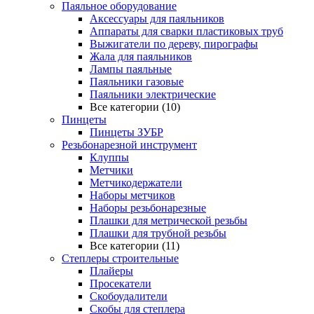
Паяльное оборудование
Аксессуары для паяльников
Аппараты для сварки пластиковых труб
Выжигатели по дереву, пирографы
Жала для паяльников
Лампы паяльные
Паяльники газовые
Паяльники электрические
Все категории (10)
Пинцеты
Пинцеты ЗУБР
Резьбонарезной инструмент
Клуппы
Метчики
Метчикодержатели
Наборы метчиков
Наборы резьбонарезные
Плашки для метрической резьбы
Плашки для трубной резьбы
Все категории (11)
Степлеры строительные
Плайеры
Просекатели
Скобоудалители
Скобы для степлера