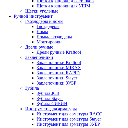
Щетки крацовки для станков
Щетки крацовки для УШМ
Щетки угольные
Ручной инструмент
Гвоздодеры и ломы
Гвоздодеры
Ломы
Ломы-гвоздодеры
Монтировки
Дрели ручные
Дрели ручные Kraftool
Заклепочники
Заклепочники Kraftool
Заклепочники MIRAX
Заклепочники RAPID
Заклепочники Stayer
Заклепочники ЗУБР
Зубила
Зубила JCB
Зубила Stayer
Зубила СИБИН
Инструмент для арматуры
Инструмент для арматуры RACO
Инструмент для арматуры Stayer
Инструмент для арматуры ЗУБР