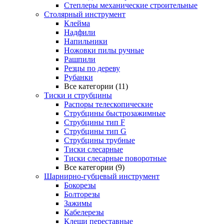
Степлеры механические строительные
Столярный инструмент
Клейма
Надфили
Напильники
Ножовки пилы ручные
Рашпили
Резцы по дереву
Рубанки
Все категории (11)
Тиски и струбцины
Распоры телескопические
Струбцины быстрозажимные
Струбцины тип F
Струбцины тип G
Струбцины трубные
Тиски слесарные
Тиски слесарные поворотные
Все категории (9)
Шарнирно-губцевый инструмент
Бокорезы
Болторезы
Зажимы
Кабелерезы
Клещи переставные