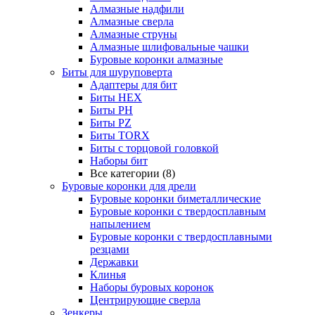
Алмазные надфили
Алмазные сверла
Алмазные струны
Алмазные шлифовальные чашки
Буровые коронки алмазные
Биты для шуруповерта
Адаптеры для бит
Биты HEX
Биты PH
Биты PZ
Биты TORX
Биты с торцовой головкой
Наборы бит
Все категории (8)
Буровые коронки для дрели
Буровые коронки биметаллические
Буровые коронки с твердосплавным
напылением
Буровые коронки с твердосплавными
резцами
Державки
Клинья
Наборы буровых коронок
Центрирующие сверла
Зенкеры