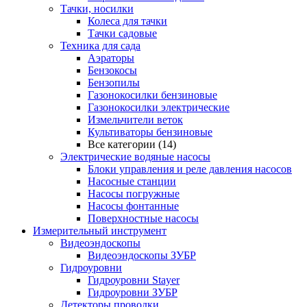
Тачки, носилки
Колеса для тачки
Тачки садовые
Техника для сада
Аэраторы
Бензокосы
Бензопилы
Газонокосилки бензиновые
Газонокосилки электрические
Измельчители веток
Культиваторы бензиновые
Все категории (14)
Электрические водяные насосы
Блоки управления и реле давления насосов
Насосные станции
Насосы погружные
Насосы фонтанные
Поверхностные насосы
Измерительный инструмент
Видеоэндоскопы
Видеоэндоскопы ЗУБР
Гидроуровни
Гидроуровни Stayer
Гидроуровни ЗУБР
Детекторы проводки