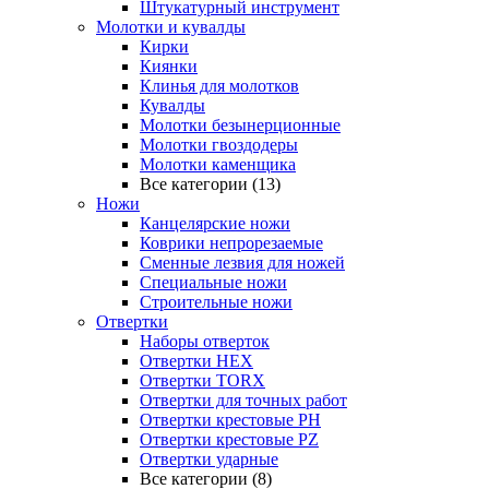
Штукатурный инструмент
Молотки и кувалды
Кирки
Киянки
Клинья для молотков
Кувалды
Молотки безынерционные
Молотки гвоздодеры
Молотки каменщика
Все категории (13)
Ножи
Канцелярские ножи
Коврики непрорезаемые
Сменные лезвия для ножей
Специальные ножи
Строительные ножи
Отвертки
Наборы отверток
Отвертки HEX
Отвертки TORX
Отвертки для точных работ
Отвертки крестовые PH
Отвертки крестовые PZ
Отвертки ударные
Все категории (8)