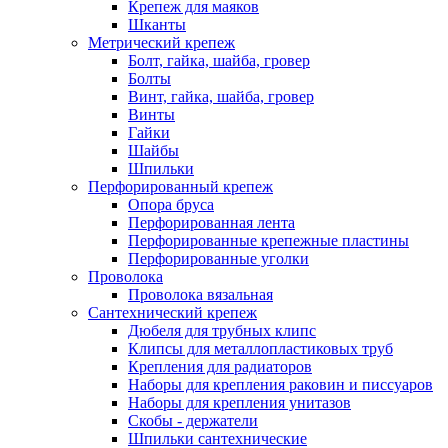
Крепеж для маяков
Шканты
Метрический крепеж
Болт, гайка, шайба, гровер
Болты
Винт, гайка, шайба, гровер
Винты
Гайки
Шайбы
Шпильки
Перфорированный крепеж
Опора бруса
Перфорированная лента
Перфорированные крепежные пластины
Перфорированные уголки
Проволока
Проволока вязальная
Сантехнический крепеж
Дюбеля для трубных клипс
Клипсы для металлопластиковых труб
Крепления для радиаторов
Наборы для крепления раковин и писсуаров
Наборы для крепления унитазов
Скобы - держатели
Шпильки сантехнические