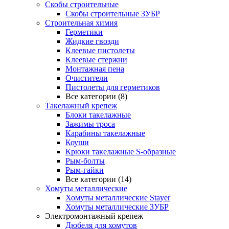
Скобы строительные
Скобы строительные ЗУБР
Строительная химия
Герметики
Жидкие гвозди
Клеевые пистолеты
Клеевые стержни
Монтажная пена
Очистители
Пистолеты для герметиков
Все категории (8)
Такелажный крепеж
Блоки такелажные
Зажимы троса
Карабины такелажные
Коуши
Крюки такелажные S-образные
Рым-болты
Рым-гайки
Все категории (14)
Хомуты металлические
Хомуты металлические Stayer
Хомуты металлические ЗУБР
Электромонтажный крепеж
Дюбеля для хомутов