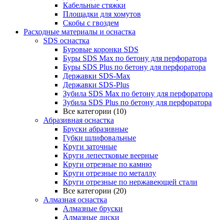
Кабельные стяжки
Площадки для хомутов
Скобы с гвоздем
Расходные материалы и оснастка
SDS оснастка
Буровые коронки SDS
Буры SDS Max по бетону для перфоратора
Буры SDS Plus по бетону для перфоратора
Державки SDS-Max
Державки SDS-Plus
Зубила SDS Mах по бетону для перфоратора
Зубила SDS Plus по бетону для перфоратора
Все категории (10)
Абразивная оснастка
Бруски абразивные
Губки шлифовальные
Круги заточные
Круги лепестковые веерные
Круги отрезные по камню
Круги отрезные по металлу
Круги отрезные по нержавеющей стали
Все категории (20)
Алмазная оснастка
Алмазные бруски
Алмазные диски