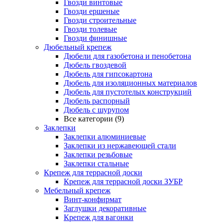
Гвозди винтовые
Гвозди ершеные
Гвозди строительные
Гвозди толевые
Гвозди финишные
Дюбельный крепеж
Дюбели для газобетона и пенобетона
Дюбель гвоздевой
Дюбель для гипсокартона
Дюбель для изоляционных материалов
Дюбель для пустотелых конструкций
Дюбель распорный
Дюбель с шурупом
Все категории (9)
Заклепки
Заклепки алюминиевые
Заклепки из нержавеющей стали
Заклепки резьбовые
Заклепки стальные
Крепеж для террасной доски
Крепеж для террасной доски ЗУБР
Мебельный крепеж
Винт-конфирмат
Заглушки декоративные
Крепеж для вагонки