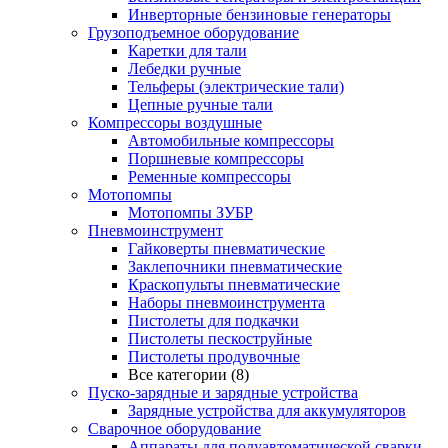
Инверторные бензиновые генераторы
Грузоподъемное оборудование
Каретки для тали
Лебедки ручные
Тельферы (электрические тали)
Цепные ручные тали
Компрессоры воздушные
Автомобильные компрессоры
Поршневые компрессоры
Ременные компрессоры
Мотопомпы
Мотопомпы ЗУБР
Пневмоинструмент
Гайковерты пневматические
Заклепочники пневматические
Краскопульты пневматические
Наборы пневмоинструмента
Пистолеты для подкачки
Пистолеты пескоструйные
Пистолеты продувочные
Все категории (8)
Пуско-зарядные и зарядные устройства
Зарядные устройства для аккумуляторов
Сварочное оборудование
Аппараты для полуавтоматической сварки