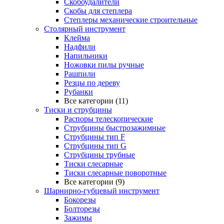
Скобоудалители
Скобы для степлера
Степлеры механические строительные
Столярный инструмент
Клейма
Надфили
Напильники
Ножовки пилы ручные
Рашпили
Резцы по дереву
Рубанки
Все категории (11)
Тиски и струбцины
Распоры телескопические
Струбцины быстрозажимные
Струбцины тип F
Струбцины тип G
Струбцины трубные
Тиски слесарные
Тиски слесарные поворотные
Все категории (9)
Шарнирно-губцевый инструмент
Бокорезы
Болторезы
Зажимы