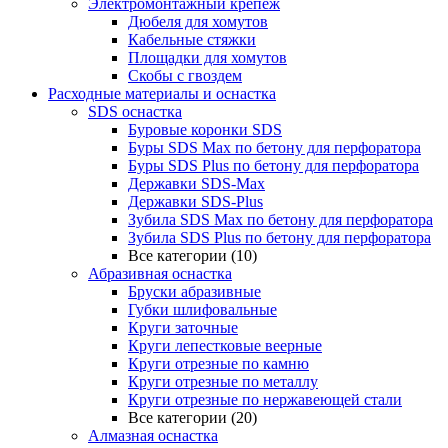
Электромонтажный крепеж
Дюбеля для хомутов
Кабельные стяжки
Площадки для хомутов
Скобы с гвоздем
Расходные материалы и оснастка
SDS оснастка
Буровые коронки SDS
Буры SDS Max по бетону для перфоратора
Буры SDS Plus по бетону для перфоратора
Державки SDS-Max
Державки SDS-Plus
Зубила SDS Mах по бетону для перфоратора
Зубила SDS Plus по бетону для перфоратора
Все категории (10)
Абразивная оснастка
Бруски абразивные
Губки шлифовальные
Круги заточные
Круги лепестковые веерные
Круги отрезные по камню
Круги отрезные по металлу
Круги отрезные по нержавеющей стали
Все категории (20)
Алмазная оснастка