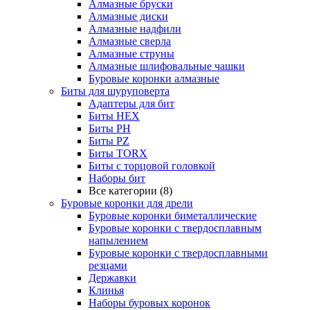
Алмазные бруски
Алмазные диски
Алмазные надфили
Алмазные сверла
Алмазные струны
Алмазные шлифовальные чашки
Буровые коронки алмазные
Биты для шуруповерта
Адаптеры для бит
Биты HEX
Биты PH
Биты PZ
Биты TORX
Биты с торцовой головкой
Наборы бит
Все категории (8)
Буровые коронки для дрели
Буровые коронки биметаллические
Буровые коронки с твердосплавным
напылением
Буровые коронки с твердосплавными
резцами
Державки
Клинья
Наборы буровых коронок