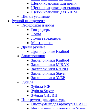
Щетки крацовки для дрели
Щетки крацовки для станков
Щетки крацовки для УШМ
Щетки угольные
Ручной инструмент
Гвоздодеры и ломы
Гвоздодеры
Ломы
Ломы-гвоздодеры
Монтировки
Дрели ручные
Дрели ручные Kraftool
Заклепочники
Заклепочники Kraftool
Заклепочники MIRAX
Заклепочники RAPID
Заклепочники Stayer
Заклепочники ЗУБР
Зубила
Зубила JCB
Зубила Stayer
Зубила СИБИН
Инструмент для арматуры
Инструмент для арматуры RACO
Инструмент для арматуры Stayer