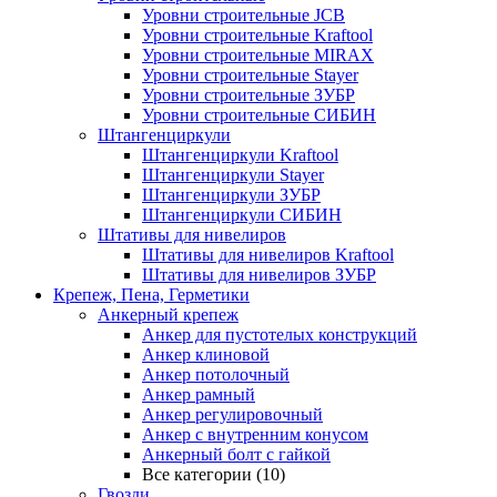
Уровни строительные JCB
Уровни строительные Kraftool
Уровни строительные MIRAX
Уровни строительные Stayer
Уровни строительные ЗУБР
Уровни строительные СИБИН
Штангенциркули
Штангенциркули Kraftool
Штангенциркули Stayer
Штангенциркули ЗУБР
Штангенциркули СИБИН
Штативы для нивелиров
Штативы для нивелиров Kraftool
Штативы для нивелиров ЗУБР
Крепеж, Пена, Герметики
Анкерный крепеж
Анкер для пустотелых конструкций
Анкер клиновой
Анкер потолочный
Анкер рамный
Анкер регулировочный
Анкер с внутренним конусом
Анкерный болт с гайкой
Все категории (10)
Гвозди