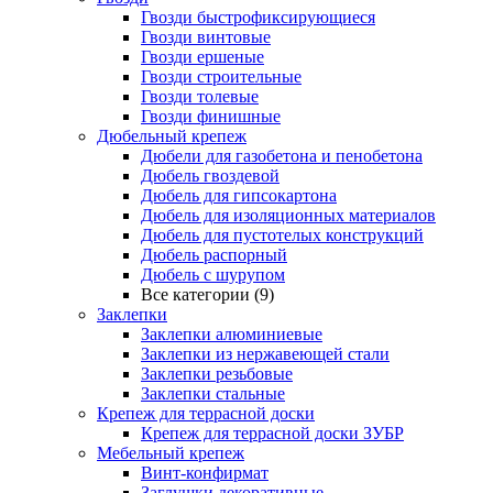
Гвозди быстрофиксирующиеся
Гвозди винтовые
Гвозди ершеные
Гвозди строительные
Гвозди толевые
Гвозди финишные
Дюбельный крепеж
Дюбели для газобетона и пенобетона
Дюбель гвоздевой
Дюбель для гипсокартона
Дюбель для изоляционных материалов
Дюбель для пустотелых конструкций
Дюбель распорный
Дюбель с шурупом
Все категории (9)
Заклепки
Заклепки алюминиевые
Заклепки из нержавеющей стали
Заклепки резьбовые
Заклепки стальные
Крепеж для террасной доски
Крепеж для террасной доски ЗУБР
Мебельный крепеж
Винт-конфирмат
Заглушки декоративные