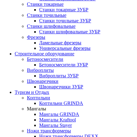
Станки токарные
Станки токарные ЗУБР
Станки точильные
Станки точильные ЗУБР
Станки шлифовальные
Станки шлифовальные ЗУБР
Фрезеры
Ламельные фрезеры
Универсальные фрезеры
Строительное оборудование
Бетоносмесители
Бетоносмесители ЗУБР
Виброплиты
Виброплиты ЗУБР
Швонарезчики
Швонарезчики ЗУБР
Туризм и Отдых
Коптильни
Коптильни GRINDA
Мангалы
Мангалы GRINDA
Мангалы Kraftool
Мангалы Stayer
Ножи трансформеры
Ножи трансформеры DEXX