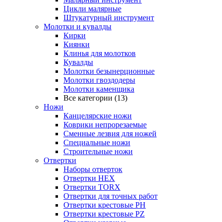
Цикли малярные
Штукатурный инструмент
Молотки и кувалды
Кирки
Киянки
Клинья для молотков
Кувалды
Молотки безынерционные
Молотки гвоздодеры
Молотки каменщика
Все категории (13)
Ножи
Канцелярские ножи
Коврики непрорезаемые
Сменные лезвия для ножей
Специальные ножи
Строительные ножи
Отвертки
Наборы отверток
Отвертки HEX
Отвертки TORX
Отвертки для точных работ
Отвертки крестовые PH
Отвертки крестовые PZ