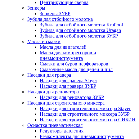
Центрирующие сверла
Зенкеры
Зенкеры ЗУБР
Зубила для отбойного молотка
Зубила для отбойного молотка Kraftool
Зубила для отбойного молотка Uragan
Зубила для отбойного молотка ЗУБР
Масла и смазки
Масла для двигателей
Масла для компрессоров и
пневмоинструмента
Смазки для буров перфораторов
Смазочные масла для цепей и пил
Насадки для гравера
Насадки для гравера Stayer
Насадки для гравера ЗУБР
Насадки для реноватора
Насадки для реноватора ЗУБР
Насадки для строительного миксера
Насадки для строительного миксера Stayer
Насадки для строительного миксера ЗУБР
Насадки для строительного миксера СИБИН
Оснастка пневматическая
Редукторы давления
Ремкомплекты для пневмоинструмента