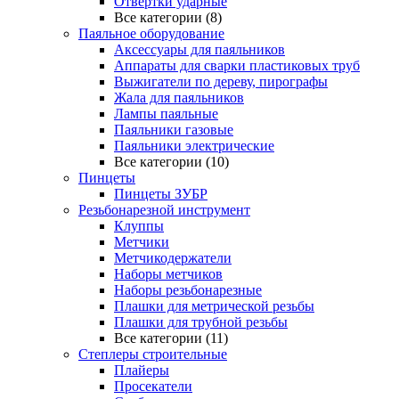
Отвертки ударные
Все категории (8)
Паяльное оборудование
Аксессуары для паяльников
Аппараты для сварки пластиковых труб
Выжигатели по дереву, пирографы
Жала для паяльников
Лампы паяльные
Паяльники газовые
Паяльники электрические
Все категории (10)
Пинцеты
Пинцеты ЗУБР
Резьбонарезной инструмент
Клуппы
Метчики
Метчикодержатели
Наборы метчиков
Наборы резьбонарезные
Плашки для метрической резьбы
Плашки для трубной резьбы
Все категории (11)
Степлеры строительные
Плайеры
Просекатели