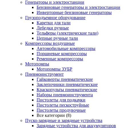
Генераторы и электростанции
Бензиновые генераторы и электростанции
Инверторные бензиновые генераторы
Грузоподъемное оборудование
Каретки для тали
Лебедки ручные
Тельферы (электрические тали)
Цепные ручные тали
Компрессоры воздушные
Автомобильные компрессоры
Поршневые компрессоры
Ременные компрессоры
Мотопомпы
Мотопомпы ЗУБР
Пневмоинструмент
Гайковерты пневматические
Заклепочники пневматические
Краскопульты пневматические
Наборы пневмоинструмента
Пистолеты для подкачки
Пистолеты пескоструйные
Пистолеты продувочные
Все категории (8)
Пуско-зарядные и зарядные устройства
Зарядные устройства для аккумуляторов