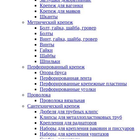
Крепеж для вагонки
Крепеж для маяков
Шканты
Метрический крепеж
Болт, гайка, шайба, гровер
Болты
Винт, гайка, шайба, гровер
Винты
Гайки
Шайбы
Шпильки
Перфорированный крепеж
Опора бруса
Перфорированная лента
Перфорированные крепежные пластины
Перфорированные уголки
Проволока
Проволока вязальная
Сантехнический крепеж
Дюбеля для трубных клипс
Клипсы для металлопластиковых труб
Крепления для радиаторов
Наборы для крепления раковин и писсуаров
Наборы для крепления унитазов