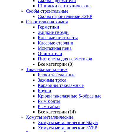
Скобы - держатели
Шпильки сантехнические
Скобы строительные
Скобы строительные ЗУБР
Строительная химия
Герметики
Жидкие гвозди
Клеевые пистолеты
Клеевые стержни
Монтажная пена
Очистители
Пистолеты для герметиков
Все категории (8)
Такелажный крепеж
Блоки такелажные
Зажимы троса
Карабины такелажные
Коуши
Крюки такелажные S-образные
Рым-болты
Рым-гайки
Все категории (14)
Хомуты металлические
Хомуты металлические Stayer
Хомуты металлические ЗУБР