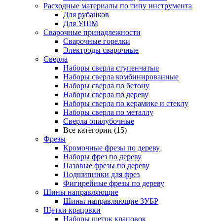
Расходные материалы по типу инструмента
Для рубанков
Для УШМ
Сварочные принадлежности
Сварочные горелки
Электроды сварочные
Сверла
Наборы cверла ступенчатые
Наборы сверла комбинированные
Наборы сверла по бетону
Наборы сверла по дереву
Наборы сверла по керамике и стеклу
Наборы сверла по металлу
Сверла опалубочные
Все категории (15)
Фрезы
Кромочные фрезы по дереву
Наборы фрез по дереву
Пазовые фрезы по дереву
Подшипники для фрез
Фигирейные фрезы по дереву
Шины направляющие
Шины направляющие ЗУБР
Щетки крацовки
Наборы щеток крацовок