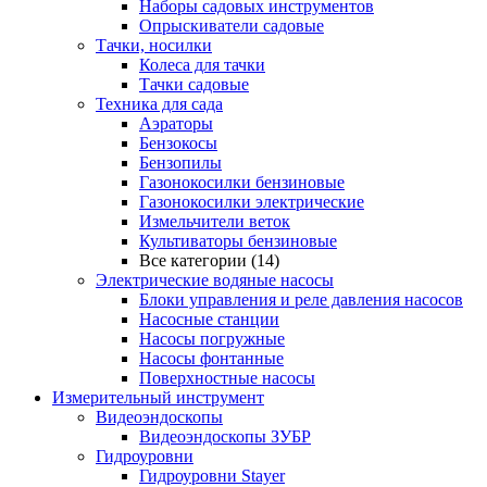
Наборы садовых инструментов
Опрыскиватели садовые
Тачки, носилки
Колеса для тачки
Тачки садовые
Техника для сада
Аэраторы
Бензокосы
Бензопилы
Газонокосилки бензиновые
Газонокосилки электрические
Измельчители веток
Культиваторы бензиновые
Все категории (14)
Электрические водяные насосы
Блоки управления и реле давления насосов
Насосные станции
Насосы погружные
Насосы фонтанные
Поверхностные насосы
Измерительный инструмент
Видеоэндоскопы
Видеоэндоскопы ЗУБР
Гидроуровни
Гидроуровни Stayer