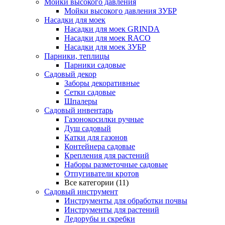
Мойки высокого давления
Мойки высокого давления ЗУБР
Насадки для моек
Насадки для моек GRINDA
Насадки для моек RACO
Насадки для моек ЗУБР
Парники, теплицы
Парники садовые
Садовый декор
Заборы декоративные
Сетки садовые
Шпалеры
Садовый инвентарь
Газонокосилки ручные
Душ садовый
Катки для газонов
Контейнера садовые
Крепления для растений
Наборы разметочные садовые
Отпугиватели кротов
Все категории (11)
Садовый инструмент
Инструменты для обработки почвы
Инструменты для растений
Ледорубы и скребки