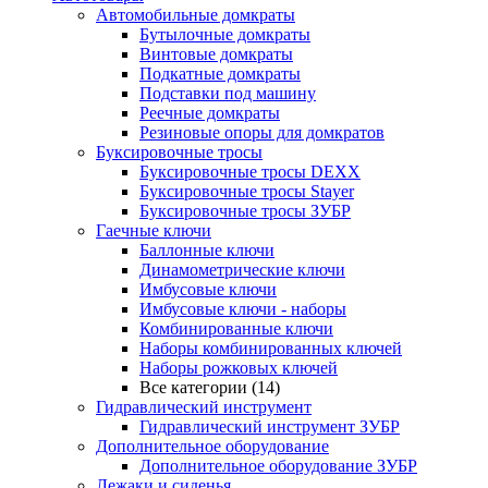
Автомобильные домкраты
Бутылочные домкраты
Винтовые домкраты
Подкатные домкраты
Подставки под машину
Реечные домкраты
Резиновые опоры для домкратов
Буксировочные тросы
Буксировочные тросы DEXX
Буксировочные тросы Stayer
Буксировочные тросы ЗУБР
Гаечные ключи
Баллонные ключи
Динамометрические ключи
Имбусовые ключи
Имбусовые ключи - наборы
Комбинированные ключи
Наборы комбинированных ключей
Наборы рожковых ключей
Все категории (14)
Гидравлический инструмент
Гидравлический инструмент ЗУБР
Дополнительное оборудование
Дополнительное оборудование ЗУБР
Лежаки и сиденья