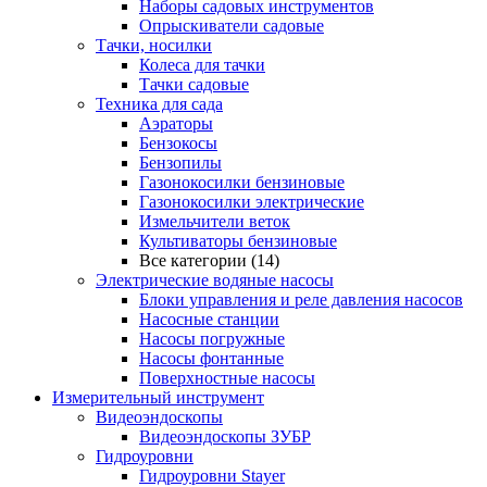
Наборы садовых инструментов
Опрыскиватели садовые
Тачки, носилки
Колеса для тачки
Тачки садовые
Техника для сада
Аэраторы
Бензокосы
Бензопилы
Газонокосилки бензиновые
Газонокосилки электрические
Измельчители веток
Культиваторы бензиновые
Все категории (14)
Электрические водяные насосы
Блоки управления и реле давления насосов
Насосные станции
Насосы погружные
Насосы фонтанные
Поверхностные насосы
Измерительный инструмент
Видеоэндоскопы
Видеоэндоскопы ЗУБР
Гидроуровни
Гидроуровни Stayer