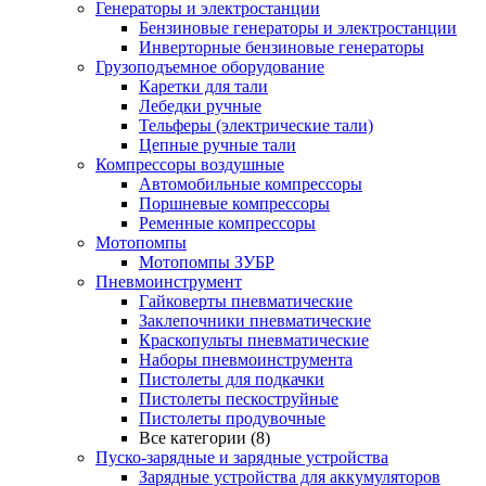
Генераторы и электростанции
Бензиновые генераторы и электростанции
Инверторные бензиновые генераторы
Грузоподъемное оборудование
Каретки для тали
Лебедки ручные
Тельферы (электрические тали)
Цепные ручные тали
Компрессоры воздушные
Автомобильные компрессоры
Поршневые компрессоры
Ременные компрессоры
Мотопомпы
Мотопомпы ЗУБР
Пневмоинструмент
Гайковерты пневматические
Заклепочники пневматические
Краскопульты пневматические
Наборы пневмоинструмента
Пистолеты для подкачки
Пистолеты пескоструйные
Пистолеты продувочные
Все категории (8)
Пуско-зарядные и зарядные устройства
Зарядные устройства для аккумуляторов