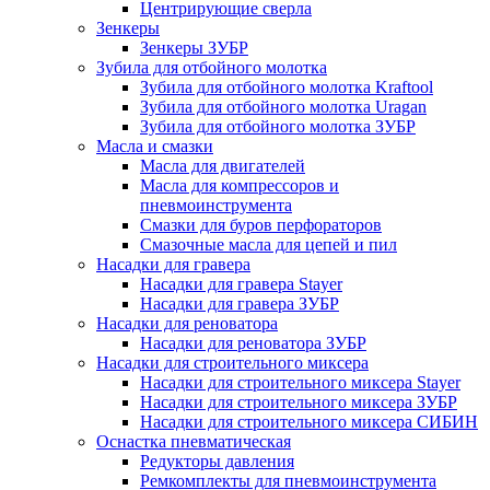
Центрирующие сверла
Зенкеры
Зенкеры ЗУБР
Зубила для отбойного молотка
Зубила для отбойного молотка Kraftool
Зубила для отбойного молотка Uragan
Зубила для отбойного молотка ЗУБР
Масла и смазки
Масла для двигателей
Масла для компрессоров и
пневмоинструмента
Смазки для буров перфораторов
Смазочные масла для цепей и пил
Насадки для гравера
Насадки для гравера Stayer
Насадки для гравера ЗУБР
Насадки для реноватора
Насадки для реноватора ЗУБР
Насадки для строительного миксера
Насадки для строительного миксера Stayer
Насадки для строительного миксера ЗУБР
Насадки для строительного миксера СИБИН
Оснастка пневматическая
Редукторы давления
Ремкомплекты для пневмоинструмента