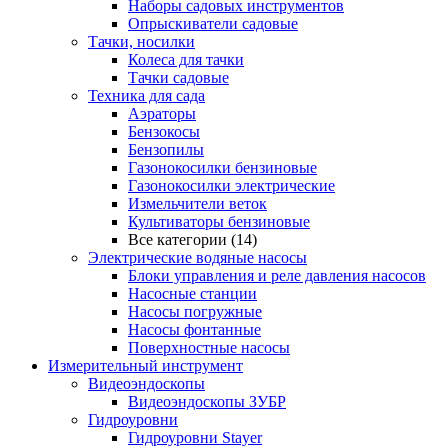
Наборы садовых инструментов
Опрыскиватели садовые
Тачки, носилки
Колеса для тачки
Тачки садовые
Техника для сада
Аэраторы
Бензокосы
Бензопилы
Газонокосилки бензиновые
Газонокосилки электрические
Измельчители веток
Культиваторы бензиновые
Все категории (14)
Электрические водяные насосы
Блоки управления и реле давления насосов
Насосные станции
Насосы погружные
Насосы фонтанные
Поверхностные насосы
Измерительный инструмент
Видеоэндоскопы
Видеоэндоскопы ЗУБР
Гидроуровни
Гидроуровни Stayer