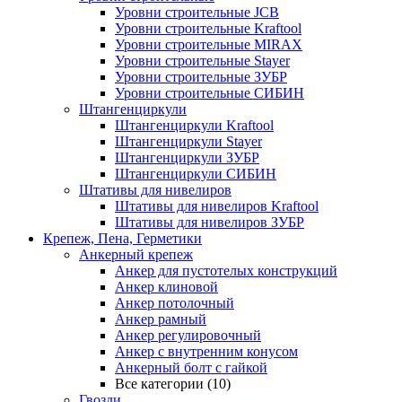
Уровни строительные JCB
Уровни строительные Kraftool
Уровни строительные MIRAX
Уровни строительные Stayer
Уровни строительные ЗУБР
Уровни строительные СИБИН
Штангенциркули
Штангенциркули Kraftool
Штангенциркули Stayer
Штангенциркули ЗУБР
Штангенциркули СИБИН
Штативы для нивелиров
Штативы для нивелиров Kraftool
Штативы для нивелиров ЗУБР
Крепеж, Пена, Герметики
Анкерный крепеж
Анкер для пустотелых конструкций
Анкер клиновой
Анкер потолочный
Анкер рамный
Анкер регулировочный
Анкер с внутренним конусом
Анкерный болт с гайкой
Все категории (10)
Гвозди