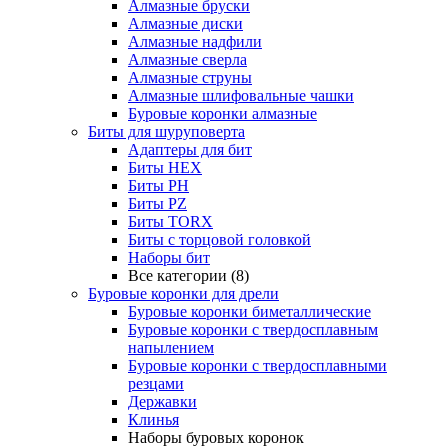
Алмазные бруски
Алмазные диски
Алмазные надфили
Алмазные сверла
Алмазные струны
Алмазные шлифовальные чашки
Буровые коронки алмазные
Биты для шуруповерта
Адаптеры для бит
Биты HEX
Биты PH
Биты PZ
Биты TORX
Биты с торцовой головкой
Наборы бит
Все категории (8)
Буровые коронки для дрели
Буровые коронки биметаллические
Буровые коронки с твердосплавным
напылением
Буровые коронки с твердосплавными
резцами
Державки
Клинья
Наборы буровых коронок