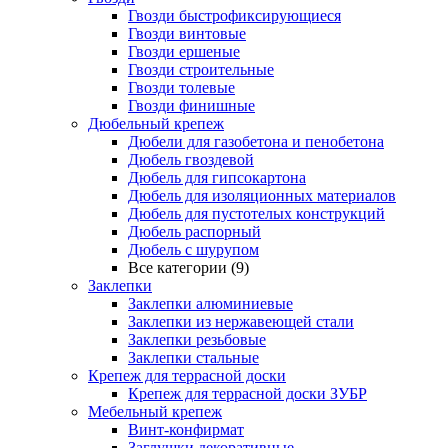
Гвозди быстрофиксирующиеся
Гвозди винтовые
Гвозди ершеные
Гвозди строительные
Гвозди толевые
Гвозди финишные
Дюбельный крепеж
Дюбели для газобетона и пенобетона
Дюбель гвоздевой
Дюбель для гипсокартона
Дюбель для изоляционных материалов
Дюбель для пустотелых конструкций
Дюбель распорный
Дюбель с шурупом
Все категории (9)
Заклепки
Заклепки алюминиевые
Заклепки из нержавеющей стали
Заклепки резьбовые
Заклепки стальные
Крепеж для террасной доски
Крепеж для террасной доски ЗУБР
Мебельный крепеж
Винт-конфирмат
Заглушки декоративные