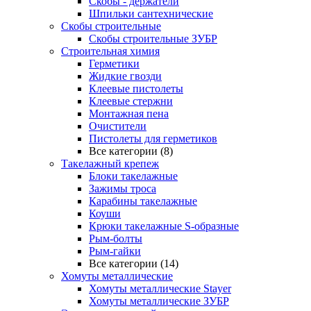
Скобы - держатели
Шпильки сантехнические
Скобы строительные
Скобы строительные ЗУБР
Строительная химия
Герметики
Жидкие гвозди
Клеевые пистолеты
Клеевые стержни
Монтажная пена
Очистители
Пистолеты для герметиков
Все категории (8)
Такелажный крепеж
Блоки такелажные
Зажимы троса
Карабины такелажные
Коуши
Крюки такелажные S-образные
Рым-болты
Рым-гайки
Все категории (14)
Хомуты металлические
Хомуты металлические Stayer
Хомуты металлические ЗУБР