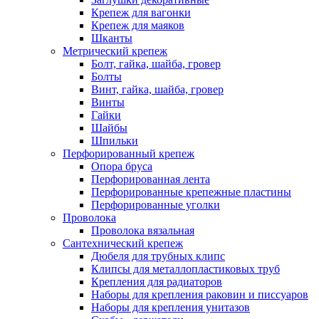
Крепеж для вагонки
Крепеж для маяков
Шканты
Метрический крепеж
Болт, гайка, шайба, гровер
Болты
Винт, гайка, шайба, гровер
Винты
Гайки
Шайбы
Шпильки
Перфорированный крепеж
Опора бруса
Перфорированная лента
Перфорированные крепежные пластины
Перфорированные уголки
Проволока
Проволока вязальная
Сантехнический крепеж
Дюбеля для трубных клипс
Клипсы для металлопластиковых труб
Крепления для радиаторов
Наборы для крепления раковин и писсуаров
Наборы для крепления унитазов