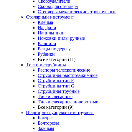
Скобоудалители
Скобы для степлера
Степлеры механические строительные
Столярный инструмент
Клейма
Надфили
Напильники
Ножовки пилы ручные
Рашпили
Резцы по дереву
Рубанки
Все категории (11)
Тиски и струбцины
Распоры телескопические
Струбцины быстрозажимные
Струбцины тип F
Струбцины тип G
Струбцины трубные
Тиски слесарные
Тиски слесарные поворотные
Все категории (9)
Шарнирно-губцевый инструмент
Бокорезы
Болторезы
Зажимы