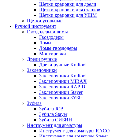
Щетки крацовки для дрели
Щетки крацовки для станков
Щетки крацовки для УШМ
Щетки угольные
Ручной инструмент
Гвоздодеры и ломы
Гвоздодеры
Ломы
Ломы-гвоздодеры
Монтировки
Дрели ручные
Дрели ручные Kraftool
Заклепочники
Заклепочники Kraftool
Заклепочники MIRAX
Заклепочники RAPID
Заклепочники Stayer
Заклепочники ЗУБР
Зубила
Зубила JCB
Зубила Stayer
Зубила СИБИН
Инструмент для арматуры
Инструмент для арматуры RACO
Инструмент для арматуры Stayer