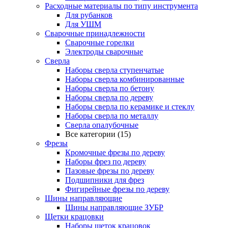
Расходные материалы по типу инструмента
Для рубанков
Для УШМ
Сварочные принадлежности
Сварочные горелки
Электроды сварочные
Сверла
Наборы cверла ступенчатые
Наборы сверла комбинированные
Наборы сверла по бетону
Наборы сверла по дереву
Наборы сверла по керамике и стеклу
Наборы сверла по металлу
Сверла опалубочные
Все категории (15)
Фрезы
Кромочные фрезы по дереву
Наборы фрез по дереву
Пазовые фрезы по дереву
Подшипники для фрез
Фигирейные фрезы по дереву
Шины направляющие
Шины направляющие ЗУБР
Щетки крацовки
Наборы щеток крацовок