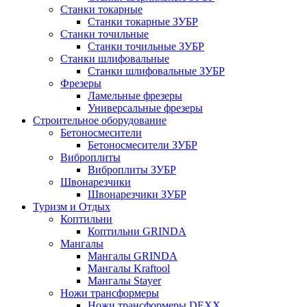
Станки токарные
Станки токарные ЗУБР
Станки точильные
Станки точильные ЗУБР
Станки шлифовальные
Станки шлифовальные ЗУБР
Фрезеры
Ламельные фрезеры
Универсальные фрезеры
Строительное оборудование
Бетоносмесители
Бетоносмесители ЗУБР
Виброплиты
Виброплиты ЗУБР
Швонарезчики
Швонарезчики ЗУБР
Туризм и Отдых
Коптильни
Коптильни GRINDA
Мангалы
Мангалы GRINDA
Мангалы Kraftool
Мангалы Stayer
Ножи трансформеры
Ножи трансформеры DEXX