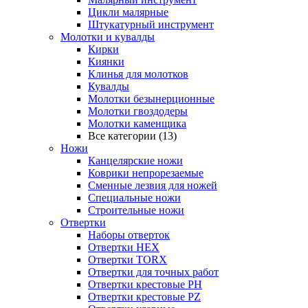
Цикли малярные
Штукатурный инструмент
Молотки и кувалды
Кирки
Киянки
Клинья для молотков
Кувалды
Молотки безынерционные
Молотки гвоздодеры
Молотки каменщика
Все категории (13)
Ножи
Канцелярские ножи
Коврики непрорезаемые
Сменные лезвия для ножей
Специальные ножи
Строительные ножи
Отвертки
Наборы отверток
Отвертки HEX
Отвертки TORX
Отвертки для точных работ
Отвертки крестовые PH
Отвертки крестовые PZ