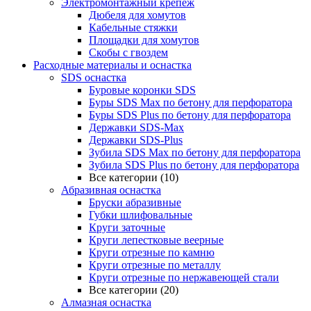
Электромонтажный крепеж
Дюбеля для хомутов
Кабельные стяжки
Площадки для хомутов
Скобы с гвоздем
Расходные материалы и оснастка
SDS оснастка
Буровые коронки SDS
Буры SDS Max по бетону для перфоратора
Буры SDS Plus по бетону для перфоратора
Державки SDS-Max
Державки SDS-Plus
Зубила SDS Mах по бетону для перфоратора
Зубила SDS Plus по бетону для перфоратора
Все категории (10)
Абразивная оснастка
Бруски абразивные
Губки шлифовальные
Круги заточные
Круги лепестковые веерные
Круги отрезные по камню
Круги отрезные по металлу
Круги отрезные по нержавеющей стали
Все категории (20)
Алмазная оснастка