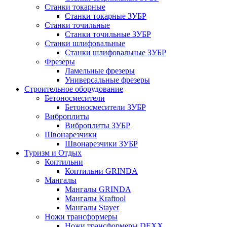
Станки токарные
Станки токарные ЗУБР
Станки точильные
Станки точильные ЗУБР
Станки шлифовальные
Станки шлифовальные ЗУБР
Фрезеры
Ламельные фрезеры
Универсальные фрезеры
Строительное оборудование
Бетоносмесители
Бетоносмесители ЗУБР
Виброплиты
Виброплиты ЗУБР
Швонарезчики
Швонарезчики ЗУБР
Туризм и Отдых
Коптильни
Коптильни GRINDA
Мангалы
Мангалы GRINDA
Мангалы Kraftool
Мангалы Stayer
Ножи трансформеры
Ножи трансформеры DEXX