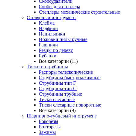
Скобоудалители
Скобы для степлера
Степлеры механические строительные
Столярный инструмент
Клейма
Надфили
Напильники
Ножовки пилы ручные
Рашпили
Резцы по дереву
Рубанки
Все категории (11)
Тиски и струбцины
Распоры телескопические
Струбцины быстрозажимные
Струбцины тип F
Струбцины тип G
Струбцины трубные
Тиски слесарные
Тиски слесарные поворотные
Все категории (9)
Шарнирно-губцевый инструмент
Бокорезы
Болторезы
Зажимы