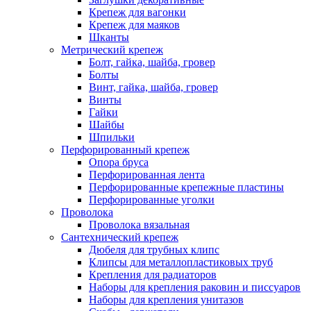
Крепеж для вагонки
Крепеж для маяков
Шканты
Метрический крепеж
Болт, гайка, шайба, гровер
Болты
Винт, гайка, шайба, гровер
Винты
Гайки
Шайбы
Шпильки
Перфорированный крепеж
Опора бруса
Перфорированная лента
Перфорированные крепежные пластины
Перфорированные уголки
Проволока
Проволока вязальная
Сантехнический крепеж
Дюбеля для трубных клипс
Клипсы для металлопластиковых труб
Крепления для радиаторов
Наборы для крепления раковин и писсуаров
Наборы для крепления унитазов