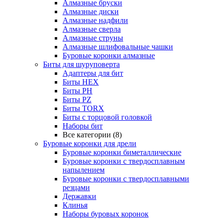
Алмазные бруски
Алмазные диски
Алмазные надфили
Алмазные сверла
Алмазные струны
Алмазные шлифовальные чашки
Буровые коронки алмазные
Биты для шуруповерта
Адаптеры для бит
Биты HEX
Биты PH
Биты PZ
Биты TORX
Биты с торцовой головкой
Наборы бит
Все категории (8)
Буровые коронки для дрели
Буровые коронки биметаллические
Буровые коронки с твердосплавным
напылением
Буровые коронки с твердосплавными
резцами
Державки
Клинья
Наборы буровых коронок