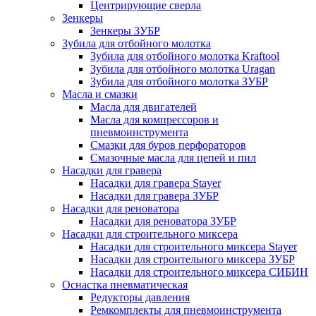
Центрирующие сверла
Зенкеры
Зенкеры ЗУБР
Зубила для отбойного молотка
Зубила для отбойного молотка Kraftool
Зубила для отбойного молотка Uragan
Зубила для отбойного молотка ЗУБР
Масла и смазки
Масла для двигателей
Масла для компрессоров и
пневмоинструмента
Смазки для буров перфораторов
Смазочные масла для цепей и пил
Насадки для гравера
Насадки для гравера Stayer
Насадки для гравера ЗУБР
Насадки для реноватора
Насадки для реноватора ЗУБР
Насадки для строительного миксера
Насадки для строительного миксера Stayer
Насадки для строительного миксера ЗУБР
Насадки для строительного миксера СИБИН
Оснастка пневматическая
Редукторы давления
Ремкомплекты для пневмоинструмента