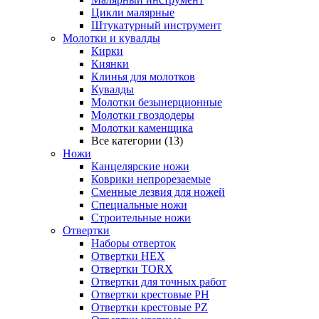
Цикли малярные
Штукатурный инструмент
Молотки и кувалды
Кирки
Киянки
Клинья для молотков
Кувалды
Молотки безынерционные
Молотки гвоздодеры
Молотки каменщика
Все категории (13)
Ножи
Канцелярские ножи
Коврики непрорезаемые
Сменные лезвия для ножей
Специальные ножи
Строительные ножи
Отвертки
Наборы отверток
Отвертки HEX
Отвертки TORX
Отвертки для точных работ
Отвертки крестовые PH
Отвертки крестовые PZ