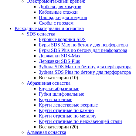
Электромонтажный крепеж
Дюбеля для хомутов
Кабельные стяжки
Площадки для хомутов
Скобы с гвоздем
Расходные материалы и оснастка
SDS оснастка
Буровые коронки SDS
Буры SDS Max по бетону для перфоратора
Буры SDS Plus по бетону для перфоратора
Державки SDS-Max
Державки SDS-Plus
Зубила SDS Mах по бетону для перфоратора
Зубила SDS Plus по бетону для перфоратора
Все категории (10)
Абразивная оснастка
Бруски абразивные
Губки шлифовальные
Круги заточные
Круги лепестковые веерные
Круги отрезные по камню
Круги отрезные по металлу
Круги отрезные по нержавеющей стали
Все категории (20)
Алмазная оснастка