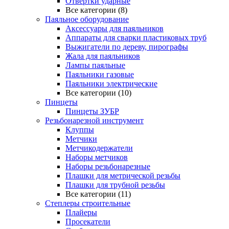
Отвертки ударные
Все категории (8)
Паяльное оборудование
Аксессуары для паяльников
Аппараты для сварки пластиковых труб
Выжигатели по дереву, пирографы
Жала для паяльников
Лампы паяльные
Паяльники газовые
Паяльники электрические
Все категории (10)
Пинцеты
Пинцеты ЗУБР
Резьбонарезной инструмент
Клуппы
Метчики
Метчикодержатели
Наборы метчиков
Наборы резьбонарезные
Плашки для метрической резьбы
Плашки для трубной резьбы
Все категории (11)
Степлеры строительные
Плайеры
Просекатели