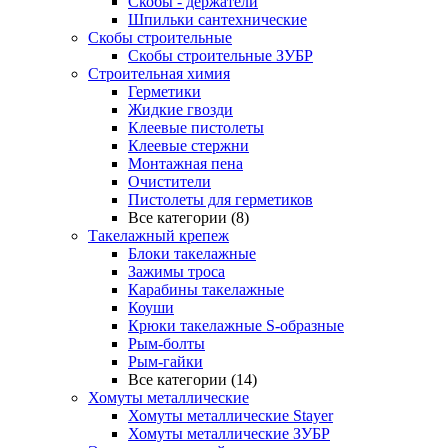
Скобы - держатели
Шпильки сантехнические
Скобы строительные
Скобы строительные ЗУБР
Строительная химия
Герметики
Жидкие гвозди
Клеевые пистолеты
Клеевые стержни
Монтажная пена
Очистители
Пистолеты для герметиков
Все категории (8)
Такелажный крепеж
Блоки такелажные
Зажимы троса
Карабины такелажные
Коуши
Крюки такелажные S-образные
Рым-болты
Рым-гайки
Все категории (14)
Хомуты металлические
Хомуты металлические Stayer
Хомуты металлические ЗУБР