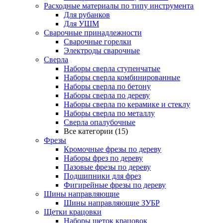
Расходные материалы по типу инструмента
Для рубанков
Для УШМ
Сварочные принадлежности
Сварочные горелки
Электроды сварочные
Сверла
Наборы cверла ступенчатые
Наборы сверла комбинированные
Наборы сверла по бетону
Наборы сверла по дереву
Наборы сверла по керамике и стеклу
Наборы сверла по металлу
Сверла опалубочные
Все категории (15)
Фрезы
Кромочные фрезы по дереву
Наборы фрез по дереву
Пазовые фрезы по дереву
Подшипники для фрез
Фигирейные фрезы по дереву
Шины направляющие
Шины направляющие ЗУБР
Щетки крацовки
Наборы щеток крацовок