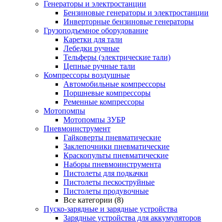
Генераторы и электростанции
Бензиновые генераторы и электростанции
Инверторные бензиновые генераторы
Грузоподъемное оборудование
Каретки для тали
Лебедки ручные
Тельферы (электрические тали)
Цепные ручные тали
Компрессоры воздушные
Автомобильные компрессоры
Поршневые компрессоры
Ременные компрессоры
Мотопомпы
Мотопомпы ЗУБР
Пневмоинструмент
Гайковерты пневматические
Заклепочники пневматические
Краскопульты пневматические
Наборы пневмоинструмента
Пистолеты для подкачки
Пистолеты пескоструйные
Пистолеты продувочные
Все категории (8)
Пуско-зарядные и зарядные устройства
Зарядные устройства для аккумуляторов