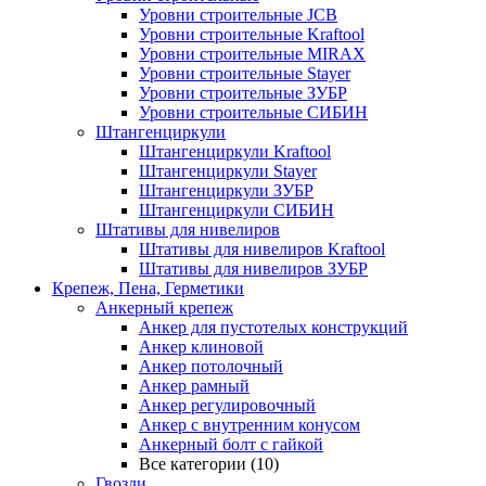
Уровни строительные JCB
Уровни строительные Kraftool
Уровни строительные MIRAX
Уровни строительные Stayer
Уровни строительные ЗУБР
Уровни строительные СИБИН
Штангенциркули
Штангенциркули Kraftool
Штангенциркули Stayer
Штангенциркули ЗУБР
Штангенциркули СИБИН
Штативы для нивелиров
Штативы для нивелиров Kraftool
Штативы для нивелиров ЗУБР
Крепеж, Пена, Герметики
Анкерный крепеж
Анкер для пустотелых конструкций
Анкер клиновой
Анкер потолочный
Анкер рамный
Анкер регулировочный
Анкер с внутренним конусом
Анкерный болт с гайкой
Все категории (10)
Гвозди