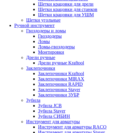
Щетки крацовки для дрели
Щетки крацовки для станков
Щетки крацовки для УШМ
Щетки угольные
Ручной инструмент
Гвоздодеры и ломы
Гвоздодеры
Ломы
Ломы-гвоздодеры
Монтировки
Дрели ручные
Дрели ручные Kraftool
Заклепочники
Заклепочники Kraftool
Заклепочники MIRAX
Заклепочники RAPID
Заклепочники Stayer
Заклепочники ЗУБР
Зубила
Зубила JCB
Зубила Stayer
Зубила СИБИН
Инструмент для арматуры
Инструмент для арматуры RACO
Инструмент для арматуры Stayer