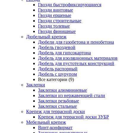
Гвозди быстрофиксирующиеся
Гвозди винтовые
Гвозди ершеные
Гвозди строительные
Гвозди толевые
Гвозди финишные
Дюбельный крепеж
Дюбели для газобетона и пенобетона
Дюбель гвоздевой
Дюбель для гипсокартона
Дюбель для изоляционных материалов
Дюбель для пустотелых конструкций
Дюбель распорный
Дюбель с шурупом
Все категории (9)
Заклепки
Заклепки алюминиевые
Заклепки из нержавеющей стали
Заклепки резьбовые
Заклепки стальные
Крепеж для террасной доски
Крепеж для террасной доски ЗУБР
Мебельный крепеж
Винт-конфирмат
Заглушки декоративные