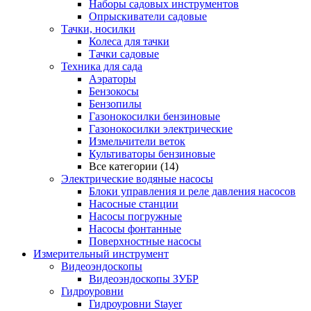
Наборы садовых инструментов
Опрыскиватели садовые
Тачки, носилки
Колеса для тачки
Тачки садовые
Техника для сада
Аэраторы
Бензокосы
Бензопилы
Газонокосилки бензиновые
Газонокосилки электрические
Измельчители веток
Культиваторы бензиновые
Все категории (14)
Электрические водяные насосы
Блоки управления и реле давления насосов
Насосные станции
Насосы погружные
Насосы фонтанные
Поверхностные насосы
Измерительный инструмент
Видеоэндоскопы
Видеоэндоскопы ЗУБР
Гидроуровни
Гидроуровни Stayer