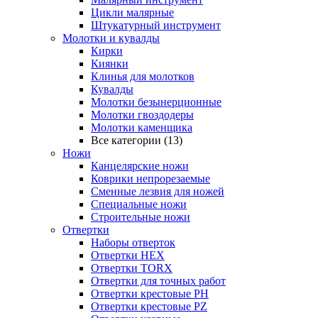
Цикли малярные
Штукатурный инструмент
Молотки и кувалды
Кирки
Киянки
Клинья для молотков
Кувалды
Молотки безынерционные
Молотки гвоздодеры
Молотки каменщика
Все категории (13)
Ножи
Канцелярские ножи
Коврики непрорезаемые
Сменные лезвия для ножей
Специальные ножи
Строительные ножи
Отвертки
Наборы отверток
Отвертки HEX
Отвертки TORX
Отвертки для точных работ
Отвертки крестовые PH
Отвертки крестовые PZ