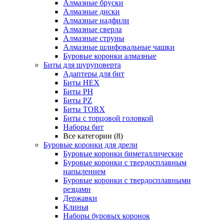
Алмазные бруски
Алмазные диски
Алмазные надфили
Алмазные сверла
Алмазные струны
Алмазные шлифовальные чашки
Буровые коронки алмазные
Биты для шуруповерта
Адаптеры для бит
Биты HEX
Биты PH
Биты PZ
Биты TORX
Биты с торцовой головкой
Наборы бит
Все категории (8)
Буровые коронки для дрели
Буровые коронки биметаллические
Буровые коронки с твердосплавным
напылением
Буровые коронки с твердосплавными
резцами
Державки
Клинья
Наборы буровых коронок