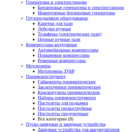
Генераторы и электростанции
Бензиновые генераторы и электростанции
Инверторные бензиновые генераторы
Грузоподъемное оборудование
Каретки для тали
Лебедки ручные
Тельферы (электрические тали)
Цепные ручные тали
Компрессоры воздушные
Автомобильные компрессоры
Поршневые компрессоры
Ременные компрессоры
Мотопомпы
Мотопомпы ЗУБР
Пневмоинструмент
Гайковерты пневматические
Заклепочники пневматические
Краскопульты пневматические
Наборы пневмоинструмента
Пистолеты для подкачки
Пистолеты пескоструйные
Пистолеты продувочные
Все категории (8)
Пуско-зарядные и зарядные устройства
Зарядные устройства для аккумуляторов