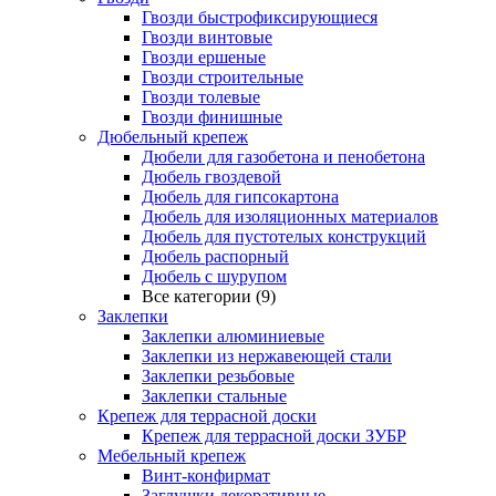
Гвозди быстрофиксирующиеся
Гвозди винтовые
Гвозди ершеные
Гвозди строительные
Гвозди толевые
Гвозди финишные
Дюбельный крепеж
Дюбели для газобетона и пенобетона
Дюбель гвоздевой
Дюбель для гипсокартона
Дюбель для изоляционных материалов
Дюбель для пустотелых конструкций
Дюбель распорный
Дюбель с шурупом
Все категории (9)
Заклепки
Заклепки алюминиевые
Заклепки из нержавеющей стали
Заклепки резьбовые
Заклепки стальные
Крепеж для террасной доски
Крепеж для террасной доски ЗУБР
Мебельный крепеж
Винт-конфирмат
Заглушки декоративные