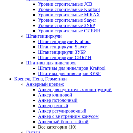
Уровни строительные JCB
Уровни строительные Kraftool
Уровни строительные MIRAX
Уровни строительные Stayer
Уровни строительные ЗУБР
Уровни строительные СИБИН
Штангенциркули
Штангенциркули Kraftool
Штангенциркули Stayer
Штангенциркули ЗУБР
Штангенциркули СИБИН
Штативы для нивелиров
Штативы для нивелиров Kraftool
Штативы для нивелиров ЗУБР
Крепеж, Пена, Герметики
Анкерный крепеж
Анкер для пустотелых конструкций
Анкер клиновой
Анкер потолочный
Анкер рамный
Анкер регулировочный
Анкер с внутренним конусом
Анкерный болт с гайкой
Все категории (10)
Гвозди