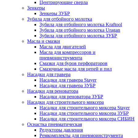
Центрирующие сверла
Зенкеры
Зенкеры ЗУБР
Зубила для отбойного молотка
Зубила для отбойного молотка Kraftool
Зубила для отбойного молотка Uragan
Зубила для отбойного молотка ЗУБР
Масла и смазки
Масла для двигателей
Масла для компрессоров и
пневмоинструмента
Смазки для буров перфораторов
Смазочные масла для цепей и пил
Насадки для гравера
Насадки для гравера Stayer
Насадки для гравера ЗУБР
Насадки для реноватора
Насадки для реноватора ЗУБР
Насадки для строительного миксера
Насадки для строительного миксера Stayer
Насадки для строительного миксера ЗУБР
Насадки для строительного миксера СИБИН
Оснастка пневматическая
Редукторы давления
Ремкомплекты для пневмоинструмента