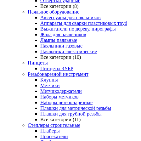
Отвертки ударные
Все категории (8)
Паяльное оборудование
Аксессуары для паяльников
Аппараты для сварки пластиковых труб
Выжигатели по дереву, пирографы
Жала для паяльников
Лампы паяльные
Паяльники газовые
Паяльники электрические
Все категории (10)
Пинцеты
Пинцеты ЗУБР
Резьбонарезной инструмент
Клуппы
Метчики
Метчикодержатели
Наборы метчиков
Наборы резьбонарезные
Плашки для метрической резьбы
Плашки для трубной резьбы
Все категории (11)
Степлеры строительные
Плайеры
Просекатели