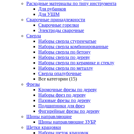
Расходные материалы по типу инструмента
Для рубанков
Для УШМ
Сварочные принадлежности
Сварочные горелки
Электроды сварочные
Сверла
Наборы cверла ступенчатые
Наборы сверла комбинированные
Наборы сверла по бетону
Наборы сверла по дереву
Наборы сверла по керамике и стеклу
Наборы сверла по металлу
Сверла опалубочные
Все категории (15)
Фрезы
Кромочные фрезы по дереву
Наборы фрез по дереву
Пазовые фрезы по дереву
Подшипники для фрез
Фигирейные фрезы по дереву
Шины направляющие
Шины направляющие ЗУБР
Щетки крацовки
Наборы щеток крацовок