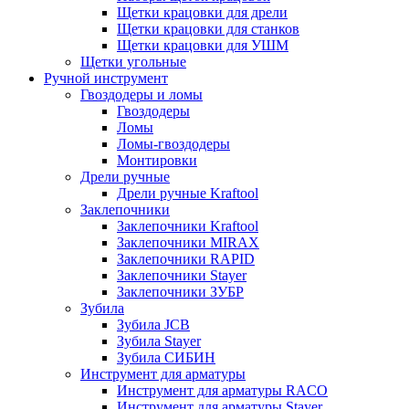
Щетки крацовки для дрели
Щетки крацовки для станков
Щетки крацовки для УШМ
Щетки угольные
Ручной инструмент
Гвоздодеры и ломы
Гвоздодеры
Ломы
Ломы-гвоздодеры
Монтировки
Дрели ручные
Дрели ручные Kraftool
Заклепочники
Заклепочники Kraftool
Заклепочники MIRAX
Заклепочники RAPID
Заклепочники Stayer
Заклепочники ЗУБР
Зубила
Зубила JCB
Зубила Stayer
Зубила СИБИН
Инструмент для арматуры
Инструмент для арматуры RACO
Инструмент для арматуры Stayer