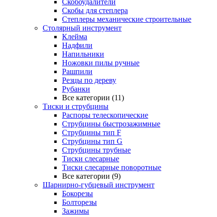
Скобоудалители
Скобы для степлера
Степлеры механические строительные
Столярный инструмент
Клейма
Надфили
Напильники
Ножовки пилы ручные
Рашпили
Резцы по дереву
Рубанки
Все категории (11)
Тиски и струбцины
Распоры телескопические
Струбцины быстрозажимные
Струбцины тип F
Струбцины тип G
Струбцины трубные
Тиски слесарные
Тиски слесарные поворотные
Все категории (9)
Шарнирно-губцевый инструмент
Бокорезы
Болторезы
Зажимы