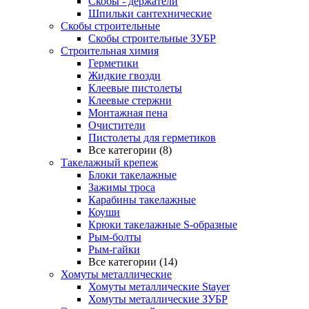
Скобы - держатели
Шпильки сантехнические
Скобы строительные
Скобы строительные ЗУБР
Строительная химия
Герметики
Жидкие гвозди
Клеевые пистолеты
Клеевые стержни
Монтажная пена
Очистители
Пистолеты для герметиков
Все категории (8)
Такелажный крепеж
Блоки такелажные
Зажимы троса
Карабины такелажные
Коуши
Крюки такелажные S-образные
Рым-болты
Рым-гайки
Все категории (14)
Хомуты металлические
Хомуты металлические Stayer
Хомуты металлические ЗУБР