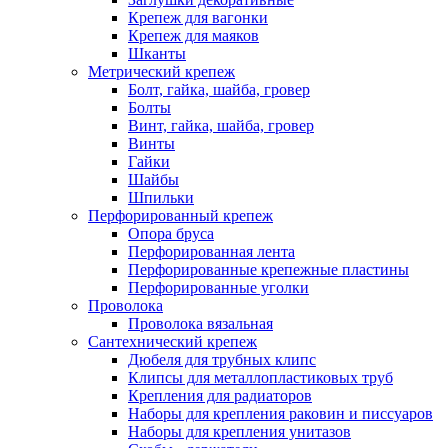
Крепеж для вагонки
Крепеж для маяков
Шканты
Метрический крепеж
Болт, гайка, шайба, гровер
Болты
Винт, гайка, шайба, гровер
Винты
Гайки
Шайбы
Шпильки
Перфорированный крепеж
Опора бруса
Перфорированная лента
Перфорированные крепежные пластины
Перфорированные уголки
Проволока
Проволока вязальная
Сантехнический крепеж
Дюбеля для трубных клипс
Клипсы для металлопластиковых труб
Крепления для радиаторов
Наборы для крепления раковин и писсуаров
Наборы для крепления унитазов