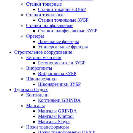
Станки токарные
Станки токарные ЗУБР
Станки точильные
Станки точильные ЗУБР
Станки шлифовальные
Станки шлифовальные ЗУБР
Фрезеры
Ламельные фрезеры
Универсальные фрезеры
Строительное оборудование
Бетоносмесители
Бетоносмесители ЗУБР
Виброплиты
Виброплиты ЗУБР
Швонарезчики
Швонарезчики ЗУБР
Туризм и Отдых
Коптильни
Коптильни GRINDA
Мангалы
Мангалы GRINDA
Мангалы Kraftool
Мангалы Stayer
Ножи трансформеры
Ножи трансформеры DEXX