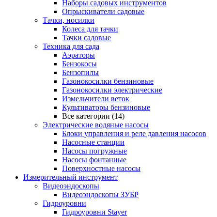
Наборы садовых инструментов
Опрыскиватели садовые
Тачки, носилки
Колеса для тачки
Тачки садовые
Техника для сада
Аэраторы
Бензокосы
Бензопилы
Газонокосилки бензиновые
Газонокосилки электрические
Измельчители веток
Культиваторы бензиновые
Все категории (14)
Электрические водяные насосы
Блоки управления и реле давления насосов
Насосные станции
Насосы погружные
Насосы фонтанные
Поверхностные насосы
Измерительный инструмент
Видеоэндоскопы
Видеоэндоскопы ЗУБР
Гидроуровни
Гидроуровни Stayer