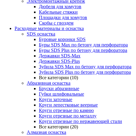
Электромонтажный крепеж
Дюбеля для хомутов
Кабельные стяжки
Площадки для хомутов
Скобы с гвоздем
Расходные материалы и оснастка
SDS оснастка
Буровые коронки SDS
Буры SDS Max по бетону для перфоратора
Буры SDS Plus по бетону для перфоратора
Державки SDS-Max
Державки SDS-Plus
Зубила SDS Mах по бетону для перфоратора
Зубила SDS Plus по бетону для перфоратора
Все категории (10)
Абразивная оснастка
Бруски абразивные
Губки шлифовальные
Круги заточные
Круги лепестковые веерные
Круги отрезные по камню
Круги отрезные по металлу
Круги отрезные по нержавеющей стали
Все категории (20)
Алмазная оснастка