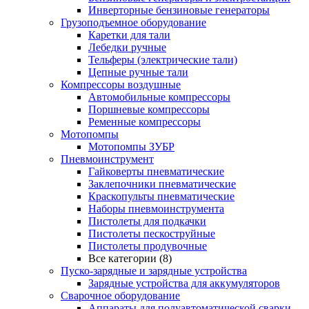
Инверторные бензиновые генераторы
Грузоподъемное оборудование
Каретки для тали
Лебедки ручные
Тельферы (электрические тали)
Цепные ручные тали
Компрессоры воздушные
Автомобильные компрессоры
Поршневые компрессоры
Ременные компрессоры
Мотопомпы
Мотопомпы ЗУБР
Пневмоинструмент
Гайковерты пневматические
Заклепочники пневматические
Краскопульты пневматические
Наборы пневмоинструмента
Пистолеты для подкачки
Пистолеты пескоструйные
Пистолеты продувочные
Все категории (8)
Пуско-зарядные и зарядные устройства
Зарядные устройства для аккумуляторов
Сварочное оборудование
Аппараты для полуавтоматической сварки