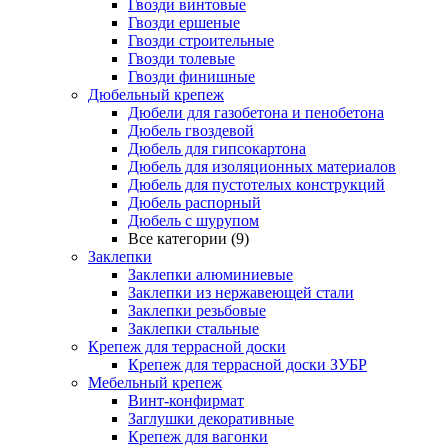
Гвозди винтовые
Гвозди ершеные
Гвозди строительные
Гвозди толевые
Гвозди финишные
Дюбельный крепеж
Дюбели для газобетона и пенобетона
Дюбель гвоздевой
Дюбель для гипсокартона
Дюбель для изоляционных материалов
Дюбель для пустотелых конструкций
Дюбель распорный
Дюбель с шурупом
Все категории (9)
Заклепки
Заклепки алюминиевые
Заклепки из нержавеющей стали
Заклепки резьбовые
Заклепки стальные
Крепеж для террасной доски
Крепеж для террасной доски ЗУБР
Мебельный крепеж
Винт-конфирмат
Заглушки декоративные
Крепеж для вагонки