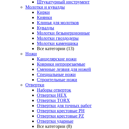
Штукатурный инструмент
Молотки и кувалды
Кирки
Киянки
Клинья для молотков
Кувалды
Молотки безынерционные
Молотки гвоздодеры
Молотки каменщика
Все категории (13)
Ножи
Канцелярские ножи
Коврики непрорезаемые
Сменные лезвия для ножей
Специальные ножи
Строительные ножи
Отвертки
Наборы отверток
Отвертки HEX
Отвертки TORX
Отвертки для точных работ
Отвертки крестовые PH
Отвертки крестовые PZ
Отвертки ударные
Все категории (8)