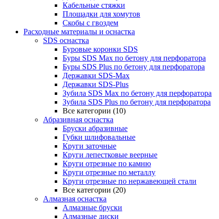
Кабельные стяжки
Площадки для хомутов
Скобы с гвоздем
Расходные материалы и оснастка
SDS оснастка
Буровые коронки SDS
Буры SDS Max по бетону для перфоратора
Буры SDS Plus по бетону для перфоратора
Державки SDS-Max
Державки SDS-Plus
Зубила SDS Mах по бетону для перфоратора
Зубила SDS Plus по бетону для перфоратора
Все категории (10)
Абразивная оснастка
Бруски абразивные
Губки шлифовальные
Круги заточные
Круги лепестковые веерные
Круги отрезные по камню
Круги отрезные по металлу
Круги отрезные по нержавеющей стали
Все категории (20)
Алмазная оснастка
Алмазные бруски
Алмазные диски