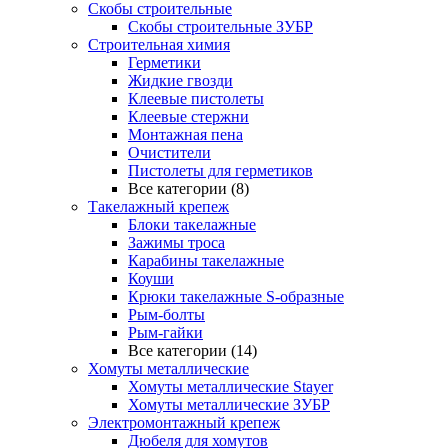
Скобы строительные
Скобы строительные ЗУБР
Строительная химия
Герметики
Жидкие гвозди
Клеевые пистолеты
Клеевые стержни
Монтажная пена
Очистители
Пистолеты для герметиков
Все категории (8)
Такелажный крепеж
Блоки такелажные
Зажимы троса
Карабины такелажные
Коуши
Крюки такелажные S-образные
Рым-болты
Рым-гайки
Все категории (14)
Хомуты металлические
Хомуты металлические Stayer
Хомуты металлические ЗУБР
Электромонтажный крепеж
Дюбеля для хомутов