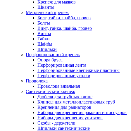
Крепеж для маяков
Шканты
Метрический крепеж
Болт, гайка, шайба, гровер
Болты
Винт, гайка, шайба, гровер
Винты
Гайки
Шайбы
Шпильки
Перфорированный крепеж
Опора бруса
Перфорированная лента
Перфорированные крепежные пластины
Перфорированные уголки
Проволока
Проволока вязальная
Сантехнический крепеж
Дюбеля для трубных клипс
Клипсы для металлопластиковых труб
Крепления для радиаторов
Наборы для крепления раковин и писсуаров
Наборы для крепления унитазов
Скобы - держатели
Шпильки сантехнические