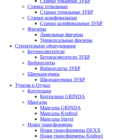
Станки токарные ЗУБР
Станки точильные
Станки точильные ЗУБР
Станки шлифовальные
Станки шлифовальные ЗУБР
Фрезеры
Ламельные фрезеры
Универсальные фрезеры
Строительное оборудование
Бетоносмесители
Бетоносмесители ЗУБР
Виброплиты
Виброплиты ЗУБР
Швонарезчики
Швонарезчики ЗУБР
Туризм и Отдых
Коптильни
Коптильни GRINDA
Мангалы
Мангалы GRINDA
Мангалы Kraftool
Мангалы Stayer
Ножи трансформеры
Ножи трансформеры DEXX
Ножи трансформеры Kraftool