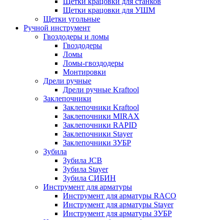
Щетки крацовки для станков
Щетки крацовки для УШМ
Щетки угольные
Ручной инструмент
Гвоздодеры и ломы
Гвоздодеры
Ломы
Ломы-гвоздодеры
Монтировки
Дрели ручные
Дрели ручные Kraftool
Заклепочники
Заклепочники Kraftool
Заклепочники MIRAX
Заклепочники RAPID
Заклепочники Stayer
Заклепочники ЗУБР
Зубила
Зубила JCB
Зубила Stayer
Зубила СИБИН
Инструмент для арматуры
Инструмент для арматуры RACO
Инструмент для арматуры Stayer
Инструмент для арматуры ЗУБР