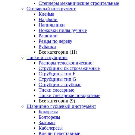
Степлеры механические строительные
Столярный инструмент
Клейма
Надфили
Напильники
Ножовки пилы ручные
Рашпили
Резцы по дереву
Рубанки
Все категории (11)
Тиски и струбцины
Распоры телескопические
Струбцины быстрозажимные
Струбцины тип F
Струбцины тип G
Струбцины трубные
Тиски слесарные
Тиски слесарные поворотные
Все категории (9)
Шарнирно-губцевый инструмент
Бокорезы
Болторезы
Зажимы
Кабелерезы
Клещи переставные