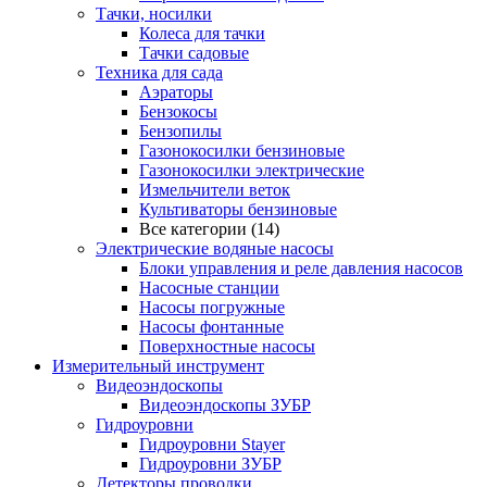
Тачки, носилки
Колеса для тачки
Тачки садовые
Техника для сада
Аэраторы
Бензокосы
Бензопилы
Газонокосилки бензиновые
Газонокосилки электрические
Измельчители веток
Культиваторы бензиновые
Все категории (14)
Электрические водяные насосы
Блоки управления и реле давления насосов
Насосные станции
Насосы погружные
Насосы фонтанные
Поверхностные насосы
Измерительный инструмент
Видеоэндоскопы
Видеоэндоскопы ЗУБР
Гидроуровни
Гидроуровни Stayer
Гидроуровни ЗУБР
Детекторы проводки