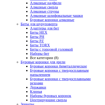
Алмазные надфили
Алмазные сверла
Алмазные струны
Алмазные шлифовальные чашки
Буровые коронки алмазные
Биты для шуруповерта
Адаптеры для бит
Биты HEX
Биты PH
Биты PZ
Биты TORX
Биты с торцовой головкой
Наборы бит
Все категории (8)
Буровые коронки для дрели
Буровые коронки биметаллические
Буровые коронки с твердосплавным
напылением
Буровые коронки с твердосплавными
резцами
Державки
Клинья
Наборы буровых коронок
Центрирующие сверла
Зенкеры