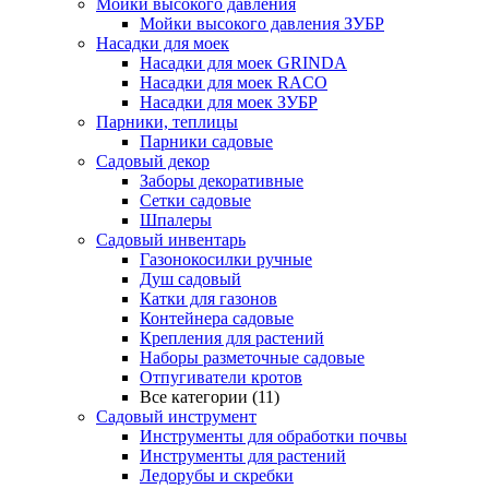
Мойки высокого давления
Мойки высокого давления ЗУБР
Насадки для моек
Насадки для моек GRINDA
Насадки для моек RACO
Насадки для моек ЗУБР
Парники, теплицы
Парники садовые
Садовый декор
Заборы декоративные
Сетки садовые
Шпалеры
Садовый инвентарь
Газонокосилки ручные
Душ садовый
Катки для газонов
Контейнера садовые
Крепления для растений
Наборы разметочные садовые
Отпугиватели кротов
Все категории (11)
Садовый инструмент
Инструменты для обработки почвы
Инструменты для растений
Ледорубы и скребки