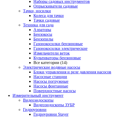
Наборы садовых инструментов
Опрыскиватели садовые
Тачки, носилки
Колеса для тачки
Тачки садовые
Техника для сада
Аэраторы
Бензокосы
Бензопилы
Газонокосилки бензиновые
Газонокосилки электрические
Измельчители веток
Культиваторы бензиновые
Все категории (14)
Электрические водяные насосы
Блоки управления и реле давления насосов
Насосные станции
Насосы погружные
Насосы фонтанные
Поверхностные насосы
Измерительный инструмент
Видеоэндоскопы
Видеоэндоскопы ЗУБР
Гидроуровни
Гидроуровни Stayer