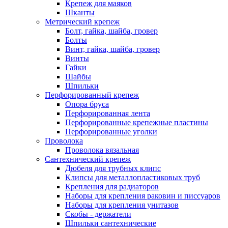
Крепеж для маяков
Шканты
Метрический крепеж
Болт, гайка, шайба, гровер
Болты
Винт, гайка, шайба, гровер
Винты
Гайки
Шайбы
Шпильки
Перфорированный крепеж
Опора бруса
Перфорированная лента
Перфорированные крепежные пластины
Перфорированные уголки
Проволока
Проволока вязальная
Сантехнический крепеж
Дюбеля для трубных клипс
Клипсы для металлопластиковых труб
Крепления для радиаторов
Наборы для крепления раковин и писсуаров
Наборы для крепления унитазов
Скобы - держатели
Шпильки сантехнические