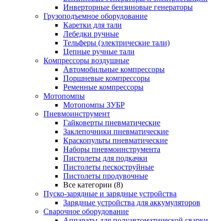
Инверторные бензиновые генераторы
Грузоподъемное оборудование
Каретки для тали
Лебедки ручные
Тельферы (электрические тали)
Цепные ручные тали
Компрессоры воздушные
Автомобильные компрессоры
Поршневые компрессоры
Ременные компрессоры
Мотопомпы
Мотопомпы ЗУБР
Пневмоинструмент
Гайковерты пневматические
Заклепочники пневматические
Краскопульты пневматические
Наборы пневмоинструмента
Пистолеты для подкачки
Пистолеты пескоструйные
Пистолеты продувочные
Все категории (8)
Пуско-зарядные и зарядные устройства
Зарядные устройства для аккумуляторов
Сварочное оборудование
Аппараты для полуавтоматической сварки