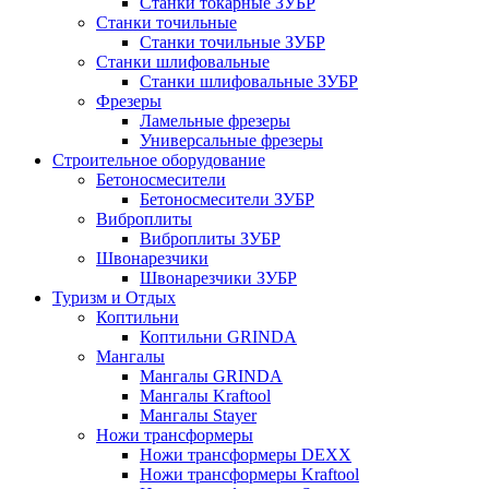
Станки токарные ЗУБР
Станки точильные
Станки точильные ЗУБР
Станки шлифовальные
Станки шлифовальные ЗУБР
Фрезеры
Ламельные фрезеры
Универсальные фрезеры
Строительное оборудование
Бетоносмесители
Бетоносмесители ЗУБР
Виброплиты
Виброплиты ЗУБР
Швонарезчики
Швонарезчики ЗУБР
Туризм и Отдых
Коптильни
Коптильни GRINDA
Мангалы
Мангалы GRINDA
Мангалы Kraftool
Мангалы Stayer
Ножи трансформеры
Ножи трансформеры DEXX
Ножи трансформеры Kraftool