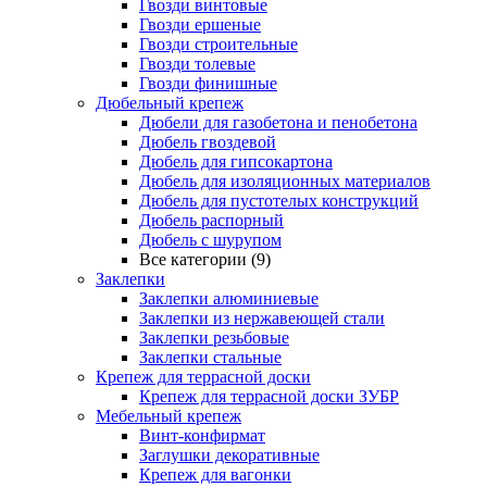
Гвозди винтовые
Гвозди ершеные
Гвозди строительные
Гвозди толевые
Гвозди финишные
Дюбельный крепеж
Дюбели для газобетона и пенобетона
Дюбель гвоздевой
Дюбель для гипсокартона
Дюбель для изоляционных материалов
Дюбель для пустотелых конструкций
Дюбель распорный
Дюбель с шурупом
Все категории (9)
Заклепки
Заклепки алюминиевые
Заклепки из нержавеющей стали
Заклепки резьбовые
Заклепки стальные
Крепеж для террасной доски
Крепеж для террасной доски ЗУБР
Мебельный крепеж
Винт-конфирмат
Заглушки декоративные
Крепеж для вагонки