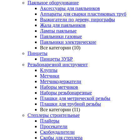
Паяльное оборудование
Аксессуары для паяльников
Аппараты для сварки пластиковых труб
Выжигатели по дереву, пирографы
Жала для паяльников
Лампы паяльные
Паяльники газовые
Паяльники электрические
Все категории (10)
Пинцеты
Пинцеты ЗУБР
Резьбонарезной инструмент
Клуппы
Метчики
Метчикодержатели
Наборы метчиков
Наборы резьбонарезные
Плашки для метрической резьбы
Плашки для трубной резьбы
Все категории (11)
Степлеры строительные
Плайеры
Просекатели
Скобоудалители
Скобы для степлера