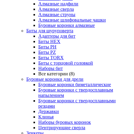
Алмазные надфили
Алмазные сверла
Алмазные струны
Алмазные шлифовальные чашки
Буровые коронки алмазные
Биты для шуруповерта
Адаптеры для бит
Биты HEX
Биты PH
Биты PZ
Биты TORX
Биты с торцовой головкой
Наборы бит
Все категории (8)
Буровые коронки для дрели
Буровые коронки биметаллические
Буровые коронки с твердосплавным
напылением
Буровые коронки с твердосплавными
резцами
Державки
Клинья
Наборы буровых коронок
Центрирующие сверла
Зенкеры