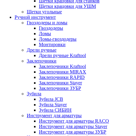
Щетки крацовки для станков
Щетки крацовки для УШМ
Щетки угольные
Ручной инструмент
Гвоздодеры и ломы
Гвоздодеры
Ломы
Ломы-гвоздодеры
Монтировки
Дрели ручные
Дрели ручные Kraftool
Заклепочники
Заклепочники Kraftool
Заклепочники MIRAX
Заклепочники RAPID
Заклепочники Stayer
Заклепочники ЗУБР
Зубила
Зубила JCB
Зубила Stayer
Зубила СИБИН
Инструмент для арматуры
Инструмент для арматуры RACO
Инструмент для арматуры Stayer
Инструмент для арматуры ЗУБР