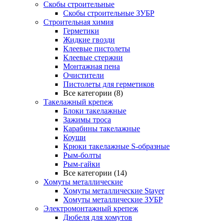
Скобы строительные
Скобы строительные ЗУБР
Строительная химия
Герметики
Жидкие гвозди
Клеевые пистолеты
Клеевые стержни
Монтажная пена
Очистители
Пистолеты для герметиков
Все категории (8)
Такелажный крепеж
Блоки такелажные
Зажимы троса
Карабины такелажные
Коуши
Крюки такелажные S-образные
Рым-болты
Рым-гайки
Все категории (14)
Хомуты металлические
Хомуты металлические Stayer
Хомуты металлические ЗУБР
Электромонтажный крепеж
Дюбеля для хомутов