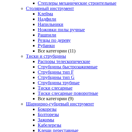
Степлеры механические строительные
Столярный инструмент
Клейма
Надфили
Напильники
Ножовки пилы ручные
Рашпили
Резцы по дереву
Рубанки
Все категории (11)
Тиски и струбцины
Распоры телескопические
Струбцины быстрозажимные
Струбцины тип F
Струбцины тип G
Струбцины трубные
Тиски слесарные
Тиски слесарные поворотные
Все категории (9)
Шарнирно-губцевый инструмент
Бокорезы
Болторезы
Зажимы
Кабелерезы
Клещи переставные