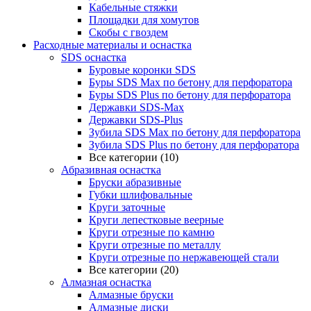
Кабельные стяжки
Площадки для хомутов
Скобы с гвоздем
Расходные материалы и оснастка
SDS оснастка
Буровые коронки SDS
Буры SDS Max по бетону для перфоратора
Буры SDS Plus по бетону для перфоратора
Державки SDS-Max
Державки SDS-Plus
Зубила SDS Mах по бетону для перфоратора
Зубила SDS Plus по бетону для перфоратора
Все категории (10)
Абразивная оснастка
Бруски абразивные
Губки шлифовальные
Круги заточные
Круги лепестковые веерные
Круги отрезные по камню
Круги отрезные по металлу
Круги отрезные по нержавеющей стали
Все категории (20)
Алмазная оснастка
Алмазные бруски
Алмазные диски