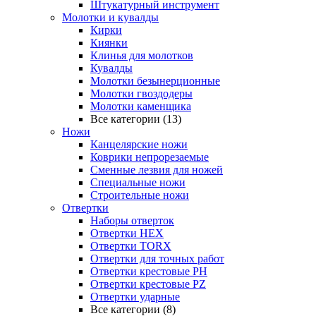
Штукатурный инструмент
Молотки и кувалды
Кирки
Киянки
Клинья для молотков
Кувалды
Молотки безынерционные
Молотки гвоздодеры
Молотки каменщика
Все категории (13)
Ножи
Канцелярские ножи
Коврики непрорезаемые
Сменные лезвия для ножей
Специальные ножи
Строительные ножи
Отвертки
Наборы отверток
Отвертки HEX
Отвертки TORX
Отвертки для точных работ
Отвертки крестовые PH
Отвертки крестовые PZ
Отвертки ударные
Все категории (8)