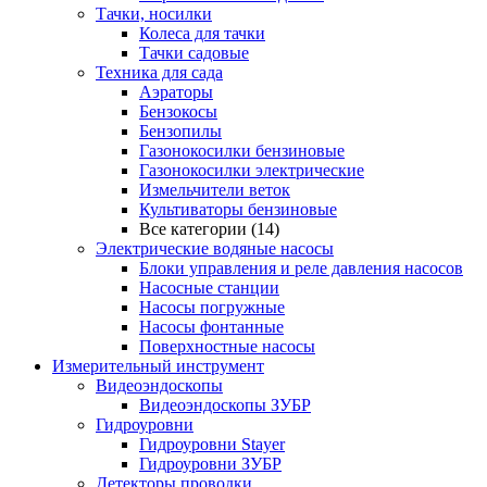
Тачки, носилки
Колеса для тачки
Тачки садовые
Техника для сада
Аэраторы
Бензокосы
Бензопилы
Газонокосилки бензиновые
Газонокосилки электрические
Измельчители веток
Культиваторы бензиновые
Все категории (14)
Электрические водяные насосы
Блоки управления и реле давления насосов
Насосные станции
Насосы погружные
Насосы фонтанные
Поверхностные насосы
Измерительный инструмент
Видеоэндоскопы
Видеоэндоскопы ЗУБР
Гидроуровни
Гидроуровни Stayer
Гидроуровни ЗУБР
Детекторы проводки