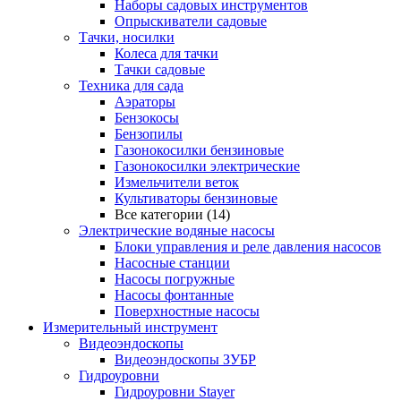
Наборы садовых инструментов
Опрыскиватели садовые
Тачки, носилки
Колеса для тачки
Тачки садовые
Техника для сада
Аэраторы
Бензокосы
Бензопилы
Газонокосилки бензиновые
Газонокосилки электрические
Измельчители веток
Культиваторы бензиновые
Все категории (14)
Электрические водяные насосы
Блоки управления и реле давления насосов
Насосные станции
Насосы погружные
Насосы фонтанные
Поверхностные насосы
Измерительный инструмент
Видеоэндоскопы
Видеоэндоскопы ЗУБР
Гидроуровни
Гидроуровни Stayer