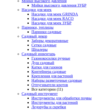
Мойки высокого давления
Мойки высокого давления ЗУБР
Насадки для моек
Насадки для моек GRINDA
Насадки для моек RACO
Насадки для моек ЗУБР
Парники, теплицы
Парники садовые
Садовый декор
Заборы декоративные
Сетки садовые
Шпалеры
Садовый инвентарь
Газонокосилки ручные
Душ садовый
Катки для газонов
Контейнера садовые
Крепления для растений
Наборы разметочные садовые
Отпугиватели кротов
Все категории (11)
Садовый инструмент
Инструменты для обработки почвы
Инструменты для растений
Ледорубы и скребки