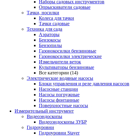
Наборы садовых инструментов
Опрыскиватели садовые
Тачки, носилки
Колеса для тачки
Тачки садовые
Техника для сада
Аэраторы
Бензокосы
Бензопилы
Газонокосилки бензиновые
Газонокосилки электрические
Измельчители веток
Культиваторы бензиновые
Все категории (14)
Электрические водяные насосы
Блоки управления и реле давления насосов
Насосные станции
Насосы погружные
Насосы фонтанные
Поверхностные насосы
Измерительный инструмент
Видеоэндоскопы
Видеоэндоскопы ЗУБР
Гидроуровни
Гидроуровни Stayer