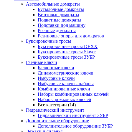
Автомобильные домкраты
Бутылочные домкраты
Винтовые домкраты
Подкатные домкраты
Подставки под машину
Реечные домкраты
Резиновые опоры для домкратов
Буксировочные тросы
Буксировочные тросы DEXX
Буксировочные тросы Stayer
Буксировочные тросы ЗУБР
Гаечные ключи
Баллонные ключи
Динамометрические ключи
Имбусовые ключи
Имбусовые ключи - наборы
Комбинированные ключи
Наборы комбинированных ключей
Наборы рожковых ключей
Все категории (14)
Гидравлический инструмент
Гидравлический инструмент ЗУБР
Дополнительное оборудование
Дополнительное оборудование ЗУБР
Лежаки и сиденья