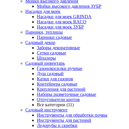
Мойки высокого давления
Мойки высокого давления ЗУБР
Насадки для моек
Насадки для моек GRINDA
Насадки для моек RACO
Насадки для моек ЗУБР
Парники, теплицы
Парники садовые
Садовый декор
Заборы декоративные
Сетки садовые
Шпалеры
Садовый инвентарь
Газонокосилки ручные
Душ садовый
Катки для газонов
Контейнера садовые
Крепления для растений
Наборы разметочные садовые
Отпугиватели кротов
Все категории (11)
Садовый инструмент
Инструменты для обработки почвы
Инструменты для растений
Ледорубы и скребки