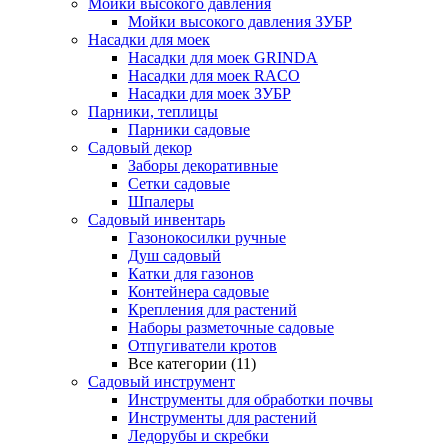
Мойки высокого давления
Мойки высокого давления ЗУБР
Насадки для моек
Насадки для моек GRINDA
Насадки для моек RACO
Насадки для моек ЗУБР
Парники, теплицы
Парники садовые
Садовый декор
Заборы декоративные
Сетки садовые
Шпалеры
Садовый инвентарь
Газонокосилки ручные
Душ садовый
Катки для газонов
Контейнера садовые
Крепления для растений
Наборы разметочные садовые
Отпугиватели кротов
Все категории (11)
Садовый инструмент
Инструменты для обработки почвы
Инструменты для растений
Ледорубы и скребки