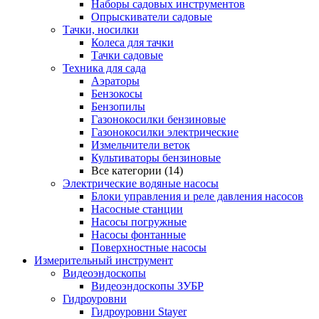
Наборы садовых инструментов
Опрыскиватели садовые
Тачки, носилки
Колеса для тачки
Тачки садовые
Техника для сада
Аэраторы
Бензокосы
Бензопилы
Газонокосилки бензиновые
Газонокосилки электрические
Измельчители веток
Культиваторы бензиновые
Все категории (14)
Электрические водяные насосы
Блоки управления и реле давления насосов
Насосные станции
Насосы погружные
Насосы фонтанные
Поверхностные насосы
Измерительный инструмент
Видеоэндоскопы
Видеоэндоскопы ЗУБР
Гидроуровни
Гидроуровни Stayer