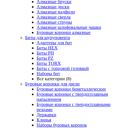
Алмазные бруски
Алмазные диски
Алмазные надфили
Алмазные сверла
Алмазные струны
Алмазные шлифовальные чашки
Буровые коронки алмазные
Биты для шуруповерта
Адаптеры для бит
Биты HEX
Биты PH
Биты PZ
Биты TORX
Биты с торцовой головкой
Наборы бит
Все категории (8)
Буровые коронки для дрели
Буровые коронки биметаллические
Буровые коронки с твердосплавным
напылением
Буровые коронки с твердосплавными
резцами
Державки
Клинья
Наборы буровых коронок