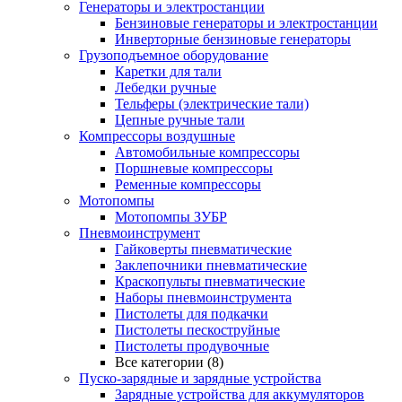
Генераторы и электростанции
Бензиновые генераторы и электростанции
Инверторные бензиновые генераторы
Грузоподъемное оборудование
Каретки для тали
Лебедки ручные
Тельферы (электрические тали)
Цепные ручные тали
Компрессоры воздушные
Автомобильные компрессоры
Поршневые компрессоры
Ременные компрессоры
Мотопомпы
Мотопомпы ЗУБР
Пневмоинструмент
Гайковерты пневматические
Заклепочники пневматические
Краскопульты пневматические
Наборы пневмоинструмента
Пистолеты для подкачки
Пистолеты пескоструйные
Пистолеты продувочные
Все категории (8)
Пуско-зарядные и зарядные устройства
Зарядные устройства для аккумуляторов