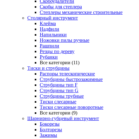
Скобоудалители
Скобы для степлера
Степлеры механические строительные
Столярный инструмент
Клейма
Надфили
Напильники
Ножовки пилы ручные
Рашпили
Резцы по дереву
Рубанки
Все категории (11)
Тиски и струбцины
Распоры телескопические
Струбцины быстрозажимные
Струбцины тип F
Струбцины тип G
Струбцины трубные
Тиски слесарные
Тиски слесарные поворотные
Все категории (9)
Шарнирно-губцевый инструмент
Бокорезы
Болторезы
Зажимы