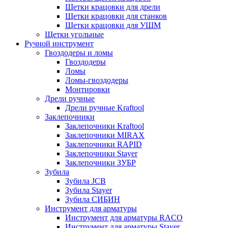
Щетки крацовки для дрели
Щетки крацовки для станков
Щетки крацовки для УШМ
Щетки угольные
Ручной инструмент
Гвоздодеры и ломы
Гвоздодеры
Ломы
Ломы-гвоздодеры
Монтировки
Дрели ручные
Дрели ручные Kraftool
Заклепочники
Заклепочники Kraftool
Заклепочники MIRAX
Заклепочники RAPID
Заклепочники Stayer
Заклепочники ЗУБР
Зубила
Зубила JCB
Зубила Stayer
Зубила СИБИН
Инструмент для арматуры
Инструмент для арматуры RACO
Инструмент для арматуры Stayer