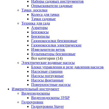
Наборы садовых инструментов
Опрыскиватели садовые
Тачки, носилки
Колеса для тачки
Тачки садовые
Техника для сада
Аэраторы
Бензокосы
Бензопилы
Газонокосилки бензиновые
Газонокосилки электрические
Измельчители веток
Культиваторы бензиновые
Все категории (14)
Электрические водяные насосы
Блоки управления и реле давления насосов
Насосные станции
Насосы погружные
Насосы фонтанные
Поверхностные насосы
Измерительный инструмент
Видеоэндоскопы
Видеоэндоскопы ЗУБР
Гидроуровни
Гидроуровни Stayer