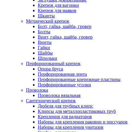
Крепеж для вагонки
Крепеж для маяков
Шканты
Метрический крепеж
Болт, гайка, шайба, гровер
Болты
Винт, гайка, шайба, гровер
Винты
Гайки
Шайбы
Шпильки
Перфорированный крепеж
Опора бруса
Перфорированная лента
Перфорированные крепежные пластины
Перфорированные уголки
Проволока
Проволока вязальная
Сантехнический крепеж
Дюбеля для трубных клипс
Клипсы для металлопластиковых труб
Крепления для радиаторов
Наборы для крепления раковин и писсуаров
Наборы для крепления унитазов