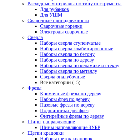
Расходные материалы по типу инструмента
Для рубанков
Для УШМ
Сварочные принадлежности
Сварочные горелки
Электроды сварочные
Сверла
Наборы cверла ступенчатые
Наборы сверла комбинированные
Наборы сверла по бетону
Наборы сверла по дереву
Наборы сверла по керамике и стеклу
Наборы сверла по металлу
Сверла опалубочные
Все категории (15)
Фрезы
Кромочные фрезы по дереву
Наборы фрез по дереву
Пазовые фрезы по дереву
Подшипники для фрез
Фигирейные фрезы по дереву
Шины направляющие
Шины направляющие ЗУБР
Щетки крацовки
Наборы щеток крацовок