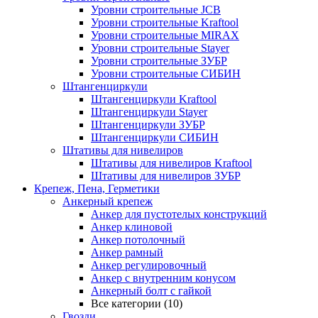
Уровни строительные JCB
Уровни строительные Kraftool
Уровни строительные MIRAX
Уровни строительные Stayer
Уровни строительные ЗУБР
Уровни строительные СИБИН
Штангенциркули
Штангенциркули Kraftool
Штангенциркули Stayer
Штангенциркули ЗУБР
Штангенциркули СИБИН
Штативы для нивелиров
Штативы для нивелиров Kraftool
Штативы для нивелиров ЗУБР
Крепеж, Пена, Герметики
Анкерный крепеж
Анкер для пустотелых конструкций
Анкер клиновой
Анкер потолочный
Анкер рамный
Анкер регулировочный
Анкер с внутренним конусом
Анкерный болт с гайкой
Все категории (10)
Гвозди