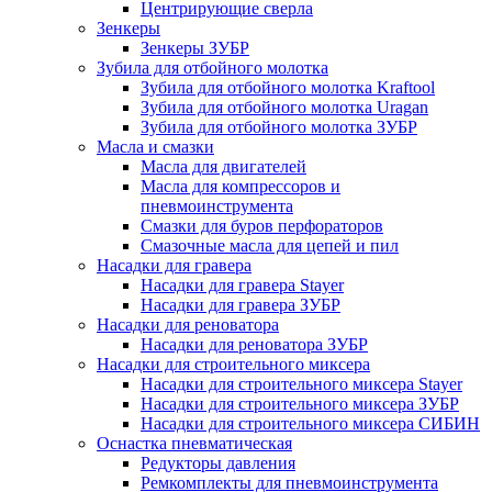
Центрирующие сверла
Зенкеры
Зенкеры ЗУБР
Зубила для отбойного молотка
Зубила для отбойного молотка Kraftool
Зубила для отбойного молотка Uragan
Зубила для отбойного молотка ЗУБР
Масла и смазки
Масла для двигателей
Масла для компрессоров и
пневмоинструмента
Смазки для буров перфораторов
Смазочные масла для цепей и пил
Насадки для гравера
Насадки для гравера Stayer
Насадки для гравера ЗУБР
Насадки для реноватора
Насадки для реноватора ЗУБР
Насадки для строительного миксера
Насадки для строительного миксера Stayer
Насадки для строительного миксера ЗУБР
Насадки для строительного миксера СИБИН
Оснастка пневматическая
Редукторы давления
Ремкомплекты для пневмоинструмента