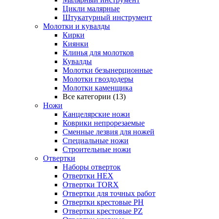
Цикли малярные
Штукатурный инструмент
Молотки и кувалды
Кирки
Киянки
Клинья для молотков
Кувалды
Молотки безынерционные
Молотки гвоздодеры
Молотки каменщика
Все категории (13)
Ножи
Канцелярские ножи
Коврики непрорезаемые
Сменные лезвия для ножей
Специальные ножи
Строительные ножи
Отвертки
Наборы отверток
Отвертки HEX
Отвертки TORX
Отвертки для точных работ
Отвертки крестовые PH
Отвертки крестовые PZ