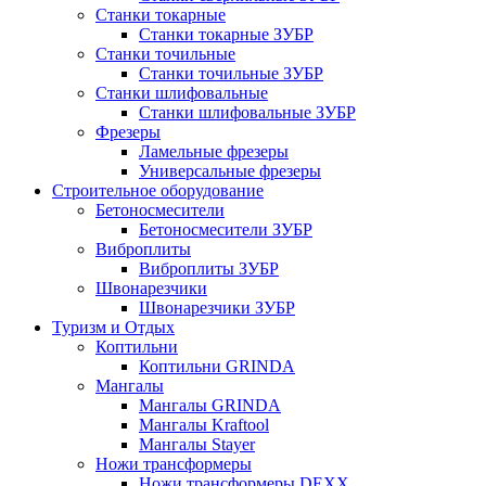
Станки токарные
Станки токарные ЗУБР
Станки точильные
Станки точильные ЗУБР
Станки шлифовальные
Станки шлифовальные ЗУБР
Фрезеры
Ламельные фрезеры
Универсальные фрезеры
Строительное оборудование
Бетоносмесители
Бетоносмесители ЗУБР
Виброплиты
Виброплиты ЗУБР
Швонарезчики
Швонарезчики ЗУБР
Туризм и Отдых
Коптильни
Коптильни GRINDA
Мангалы
Мангалы GRINDA
Мангалы Kraftool
Мангалы Stayer
Ножи трансформеры
Ножи трансформеры DEXX