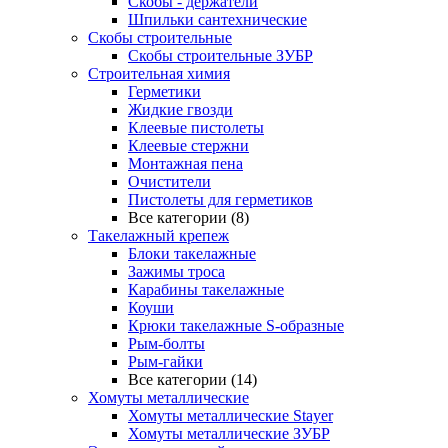
Скобы - держатели
Шпильки сантехнические
Скобы строительные
Скобы строительные ЗУБР
Строительная химия
Герметики
Жидкие гвозди
Клеевые пистолеты
Клеевые стержни
Монтажная пена
Очистители
Пистолеты для герметиков
Все категории (8)
Такелажный крепеж
Блоки такелажные
Зажимы троса
Карабины такелажные
Коуши
Крюки такелажные S-образные
Рым-болты
Рым-гайки
Все категории (14)
Хомуты металлические
Хомуты металлические Stayer
Хомуты металлические ЗУБР