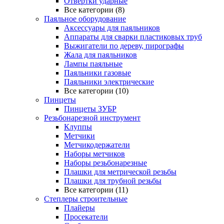
Отвертки ударные
Все категории (8)
Паяльное оборудование
Аксессуары для паяльников
Аппараты для сварки пластиковых труб
Выжигатели по дереву, пирографы
Жала для паяльников
Лампы паяльные
Паяльники газовые
Паяльники электрические
Все категории (10)
Пинцеты
Пинцеты ЗУБР
Резьбонарезной инструмент
Клуппы
Метчики
Метчикодержатели
Наборы метчиков
Наборы резьбонарезные
Плашки для метрической резьбы
Плашки для трубной резьбы
Все категории (11)
Степлеры строительные
Плайеры
Просекатели