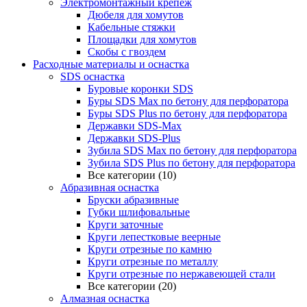
Электромонтажный крепеж
Дюбеля для хомутов
Кабельные стяжки
Площадки для хомутов
Скобы с гвоздем
Расходные материалы и оснастка
SDS оснастка
Буровые коронки SDS
Буры SDS Max по бетону для перфоратора
Буры SDS Plus по бетону для перфоратора
Державки SDS-Max
Державки SDS-Plus
Зубила SDS Mах по бетону для перфоратора
Зубила SDS Plus по бетону для перфоратора
Все категории (10)
Абразивная оснастка
Бруски абразивные
Губки шлифовальные
Круги заточные
Круги лепестковые веерные
Круги отрезные по камню
Круги отрезные по металлу
Круги отрезные по нержавеющей стали
Все категории (20)
Алмазная оснастка