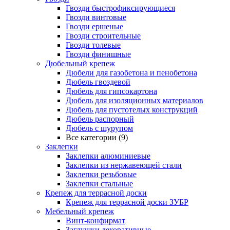
Гвозди быстрофиксирующиеся
Гвозди винтовые
Гвозди ершеные
Гвозди строительные
Гвозди толевые
Гвозди финишные
Дюбельный крепеж
Дюбели для газобетона и пенобетона
Дюбель гвоздевой
Дюбель для гипсокартона
Дюбель для изоляционных материалов
Дюбель для пустотелых конструкций
Дюбель распорный
Дюбель с шурупом
Все категории (9)
Заклепки
Заклепки алюминиевые
Заклепки из нержавеющей стали
Заклепки резьбовые
Заклепки стальные
Крепеж для террасной доски
Крепеж для террасной доски ЗУБР
Мебельный крепеж
Винт-конфирмат
Заглушки декоративные