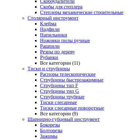
Скобоудалители
Скобы для степлера
Степлеры механические строительные
Столярный инструмент
Клейма
Надфили
Напильники
Ножовки пилы ручные
Рашпили
Резцы по дереву
Рубанки
Все категории (11)
Тиски и струбцины
Распоры телескопические
Струбцины быстрозажимные
Струбцины тип F
Струбцины тип G
Струбцины трубные
Тиски слесарные
Тиски слесарные поворотные
Все категории (9)
Шарнирно-губцевый инструмент
Бокорезы
Болторезы
Зажимы