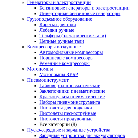
Генераторы и электростанции
Бензиновые генераторы и электростанции
Инверторные бензиновые генераторы
Грузоподъемное оборудование
Каретки для тали
Лебедки ручные
Тельферы (электрические тали)
Цепные ручные тали
Компрессоры воздушные
Автомобильные компрессоры
Поршневые компрессоры
Ременные компрессоры
Мотопомпы
Мотопомпы ЗУБР
Пневмоинструмент
Гайковерты пневматические
Заклепочники пневматические
Краскопульты пневматические
Наборы пневмоинструмента
Пистолеты для подкачки
Пистолеты пескоструйные
Пистолеты продувочные
Все категории (8)
Пуско-зарядные и зарядные устройства
Зарядные устройства для аккумуляторов