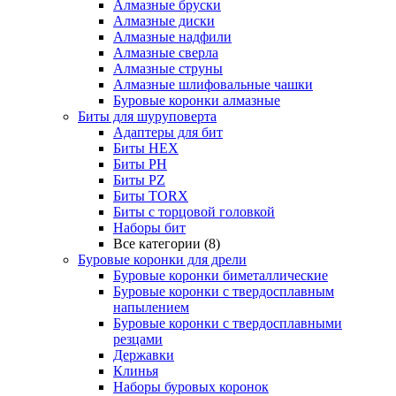
Алмазные бруски
Алмазные диски
Алмазные надфили
Алмазные сверла
Алмазные струны
Алмазные шлифовальные чашки
Буровые коронки алмазные
Биты для шуруповерта
Адаптеры для бит
Биты HEX
Биты PH
Биты PZ
Биты TORX
Биты с торцовой головкой
Наборы бит
Все категории (8)
Буровые коронки для дрели
Буровые коронки биметаллические
Буровые коронки с твердосплавным
напылением
Буровые коронки с твердосплавными
резцами
Державки
Клинья
Наборы буровых коронок