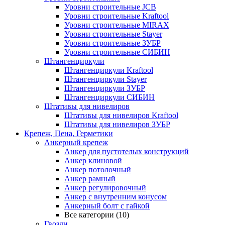
Уровни строительные JCB
Уровни строительные Kraftool
Уровни строительные MIRAX
Уровни строительные Stayer
Уровни строительные ЗУБР
Уровни строительные СИБИН
Штангенциркули
Штангенциркули Kraftool
Штангенциркули Stayer
Штангенциркули ЗУБР
Штангенциркули СИБИН
Штативы для нивелиров
Штативы для нивелиров Kraftool
Штативы для нивелиров ЗУБР
Крепеж, Пена, Герметики
Анкерный крепеж
Анкер для пустотелых конструкций
Анкер клиновой
Анкер потолочный
Анкер рамный
Анкер регулировочный
Анкер с внутренним конусом
Анкерный болт с гайкой
Все категории (10)
Гвозди