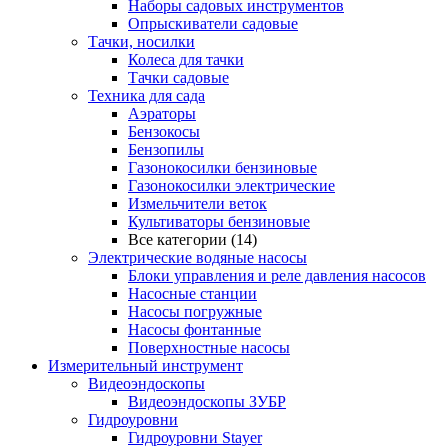
Наборы садовых инструментов
Опрыскиватели садовые
Тачки, носилки
Колеса для тачки
Тачки садовые
Техника для сада
Аэраторы
Бензокосы
Бензопилы
Газонокосилки бензиновые
Газонокосилки электрические
Измельчители веток
Культиваторы бензиновые
Все категории (14)
Электрические водяные насосы
Блоки управления и реле давления насосов
Насосные станции
Насосы погружные
Насосы фонтанные
Поверхностные насосы
Измерительный инструмент
Видеоэндоскопы
Видеоэндоскопы ЗУБР
Гидроуровни
Гидроуровни Stayer