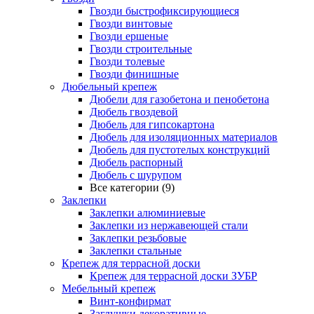
Гвозди быстрофиксирующиеся
Гвозди винтовые
Гвозди ершеные
Гвозди строительные
Гвозди толевые
Гвозди финишные
Дюбельный крепеж
Дюбели для газобетона и пенобетона
Дюбель гвоздевой
Дюбель для гипсокартона
Дюбель для изоляционных материалов
Дюбель для пустотелых конструкций
Дюбель распорный
Дюбель с шурупом
Все категории (9)
Заклепки
Заклепки алюминиевые
Заклепки из нержавеющей стали
Заклепки резьбовые
Заклепки стальные
Крепеж для террасной доски
Крепеж для террасной доски ЗУБР
Мебельный крепеж
Винт-конфирмат
Заглушки декоративные