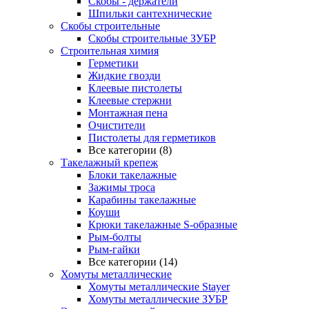
Скобы - держатели
Шпильки сантехнические
Скобы строительные
Скобы строительные ЗУБР
Строительная химия
Герметики
Жидкие гвозди
Клеевые пистолеты
Клеевые стержни
Монтажная пена
Очистители
Пистолеты для герметиков
Все категории (8)
Такелажный крепеж
Блоки такелажные
Зажимы троса
Карабины такелажные
Коуши
Крюки такелажные S-образные
Рым-болты
Рым-гайки
Все категории (14)
Хомуты металлические
Хомуты металлические Stayer
Хомуты металлические ЗУБР