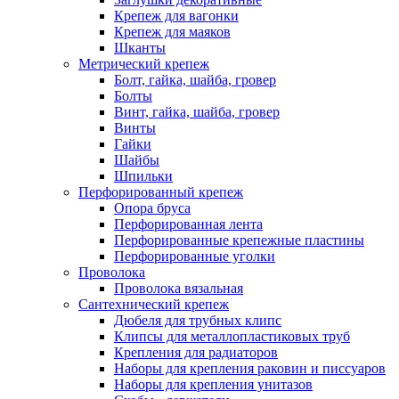
Крепеж для вагонки
Крепеж для маяков
Шканты
Метрический крепеж
Болт, гайка, шайба, гровер
Болты
Винт, гайка, шайба, гровер
Винты
Гайки
Шайбы
Шпильки
Перфорированный крепеж
Опора бруса
Перфорированная лента
Перфорированные крепежные пластины
Перфорированные уголки
Проволока
Проволока вязальная
Сантехнический крепеж
Дюбеля для трубных клипс
Клипсы для металлопластиковых труб
Крепления для радиаторов
Наборы для крепления раковин и писсуаров
Наборы для крепления унитазов