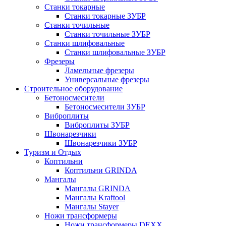
Станки токарные
Станки токарные ЗУБР
Станки точильные
Станки точильные ЗУБР
Станки шлифовальные
Станки шлифовальные ЗУБР
Фрезеры
Ламельные фрезеры
Универсальные фрезеры
Строительное оборудование
Бетоносмесители
Бетоносмесители ЗУБР
Виброплиты
Виброплиты ЗУБР
Швонарезчики
Швонарезчики ЗУБР
Туризм и Отдых
Коптильни
Коптильни GRINDA
Мангалы
Мангалы GRINDA
Мангалы Kraftool
Мангалы Stayer
Ножи трансформеры
Ножи трансформеры DEXX