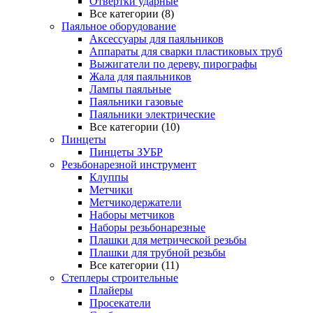
Отвертки ударные
Все категории (8)
Паяльное оборудование
Аксессуары для паяльников
Аппараты для сварки пластиковых труб
Выжигатели по дереву, пирографы
Жала для паяльников
Лампы паяльные
Паяльники газовые
Паяльники электрические
Все категории (10)
Пинцеты
Пинцеты ЗУБР
Резьбонарезной инструмент
Клуппы
Метчики
Метчикодержатели
Наборы метчиков
Наборы резьбонарезные
Плашки для метрической резьбы
Плашки для трубной резьбы
Все категории (11)
Степлеры строительные
Плайеры
Просекатели