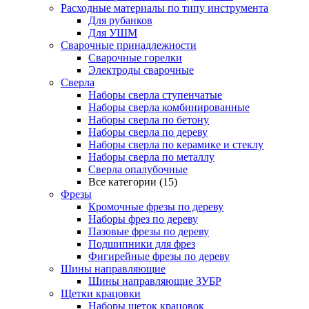
Расходные материалы по типу инструмента
Для рубанков
Для УШМ
Сварочные принадлежности
Сварочные горелки
Электроды сварочные
Сверла
Наборы cверла ступенчатые
Наборы сверла комбинированные
Наборы сверла по бетону
Наборы сверла по дереву
Наборы сверла по керамике и стеклу
Наборы сверла по металлу
Сверла опалубочные
Все категории (15)
Фрезы
Кромочные фрезы по дереву
Наборы фрез по дереву
Пазовые фрезы по дереву
Подшипники для фрез
Фигирейные фрезы по дереву
Шины направляющие
Шины направляющие ЗУБР
Щетки крацовки
Наборы щеток крацовок