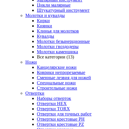
Цикли малярные
Штукатурный инструмент
Молотки и кувалды
Кирки
Киянки
Клинья для молотков
Кувалды
Молотки безынерционные
Молотки гвоздодеры
Молотки каменщика
Все категории (13)
Ножи
Канцелярские ножи
Коврики непрорезаемые
Сменные лезвия для ножей
Специальные ножи
Строительные ножи
Отвертки
Наборы отверток
Отвертки HEX
Отвертки TORX
Отвертки для точных работ
Отвертки крестовые PH
Отвертки крестовые PZ