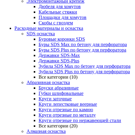
Электромонтажный крепеж
Дюбеля для хомутов
Кабельные стяжки
Площадки для хомутов
Скобы с гвоздем
Расходные материалы и оснастка
SDS оснастка
Буровые коронки SDS
Буры SDS Max по бетону для перфоратора
Буры SDS Plus по бетону для перфоратора
Державки SDS-Max
Державки SDS-Plus
Зубила SDS Mах по бетону для перфоратора
Зубила SDS Plus по бетону для перфоратора
Все категории (10)
Абразивная оснастка
Бруски абразивные
Губки шлифовальные
Круги заточные
Круги лепестковые веерные
Круги отрезные по камню
Круги отрезные по металлу
Круги отрезные по нержавеющей стали
Все категории (20)
Алмазная оснастка