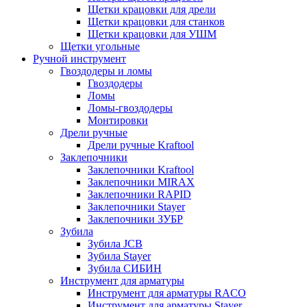
Щетки крацовки для дрели
Щетки крацовки для станков
Щетки крацовки для УШМ
Щетки угольные
Ручной инструмент
Гвоздодеры и ломы
Гвоздодеры
Ломы
Ломы-гвоздодеры
Монтировки
Дрели ручные
Дрели ручные Kraftool
Заклепочники
Заклепочники Kraftool
Заклепочники MIRAX
Заклепочники RAPID
Заклепочники Stayer
Заклепочники ЗУБР
Зубила
Зубила JCB
Зубила Stayer
Зубила СИБИН
Инструмент для арматуры
Инструмент для арматуры RACO
Инструмент для арматуры Stayer