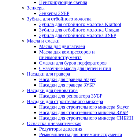
Центрирующие сверла
Зенкеры
Зенкеры ЗУБР
Зубила для отбойного молотка
Зубила для отбойного молотка Kraftool
Зубила для отбойного молотка Uragan
Зубила для отбойного молотка ЗУБР
Масла и смазки
Масла для двигателей
Масла для компрессоров и
пневмоинструмента
Смазки для буров перфораторов
Смазочные масла для цепей и пил
Насадки для гравера
Насадки для гравера Stayer
Насадки для гравера ЗУБР
Насадки для реноватора
Насадки для реноватора ЗУБР
Насадки для строительного миксера
Насадки для строительного миксера Stayer
Насадки для строительного миксера ЗУБР
Насадки для строительного миксера СИБИН
Оснастка пневматическая
Редукторы давления
Ремкомплекты для пневмоинструмента