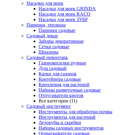
Насадки для моек
Насадки для моек GRINDA
Насадки для моек RACO
Насадки для моек ЗУБР
Парники, теплицы
Парники садовые
Садовый декор
Заборы декоративные
Сетки садовые
Шпалеры
Садовый инвентарь
Газонокосилки ручные
Душ садовый
Катки для газонов
Контейнера садовые
Крепления для растений
Наборы разметочные садовые
Отпугиватели кротов
Все категории (11)
Садовый инструмент
Инструменты для обработки почвы
Инструменты для растений
Ледорубы и скребки
Наборы садовых инструментов
Опрыскиватели садовые