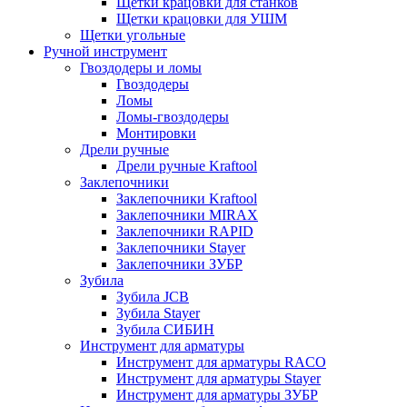
Щетки крацовки для станков
Щетки крацовки для УШМ
Щетки угольные
Ручной инструмент
Гвоздодеры и ломы
Гвоздодеры
Ломы
Ломы-гвоздодеры
Монтировки
Дрели ручные
Дрели ручные Kraftool
Заклепочники
Заклепочники Kraftool
Заклепочники MIRAX
Заклепочники RAPID
Заклепочники Stayer
Заклепочники ЗУБР
Зубила
Зубила JCB
Зубила Stayer
Зубила СИБИН
Инструмент для арматуры
Инструмент для арматуры RACO
Инструмент для арматуры Stayer
Инструмент для арматуры ЗУБР