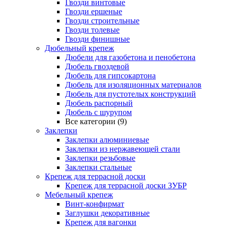
Гвозди винтовые
Гвозди ершеные
Гвозди строительные
Гвозди толевые
Гвозди финишные
Дюбельный крепеж
Дюбели для газобетона и пенобетона
Дюбель гвоздевой
Дюбель для гипсокартона
Дюбель для изоляционных материалов
Дюбель для пустотелых конструкций
Дюбель распорный
Дюбель с шурупом
Все категории (9)
Заклепки
Заклепки алюминиевые
Заклепки из нержавеющей стали
Заклепки резьбовые
Заклепки стальные
Крепеж для террасной доски
Крепеж для террасной доски ЗУБР
Мебельный крепеж
Винт-конфирмат
Заглушки декоративные
Крепеж для вагонки