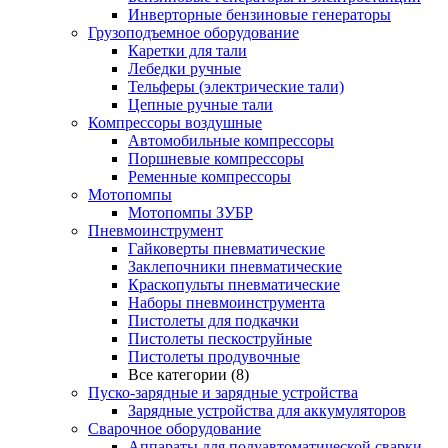
Инверторные бензиновые генераторы
Грузоподъемное оборудование
Каретки для тали
Лебедки ручные
Тельферы (электрические тали)
Цепные ручные тали
Компрессоры воздушные
Автомобильные компрессоры
Поршневые компрессоры
Ременные компрессоры
Мотопомпы
Мотопомпы ЗУБР
Пневмоинструмент
Гайковерты пневматические
Заклепочники пневматические
Краскопульты пневматические
Наборы пневмоинструмента
Пистолеты для подкачки
Пистолеты пескоструйные
Пистолеты продувочные
Все категории (8)
Пуско-зарядные и зарядные устройства
Зарядные устройства для аккумуляторов
Сварочное оборудование
Аппараты для полуавтоматической сварки