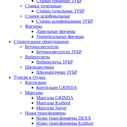
Станки токарные ЗУБР
Станки точильные
Станки точильные ЗУБР
Станки шлифовальные
Станки шлифовальные ЗУБР
Фрезеры
Ламельные фрезеры
Универсальные фрезеры
Строительное оборудование
Бетоносмесители
Бетоносмесители ЗУБР
Виброплиты
Виброплиты ЗУБР
Швонарезчики
Швонарезчики ЗУБР
Туризм и Отдых
Коптильни
Коптильни GRINDA
Мангалы
Мангалы GRINDA
Мангалы Kraftool
Мангалы Stayer
Ножи трансформеры
Ножи трансформеры DEXX
Ножи трансформеры Kraftool