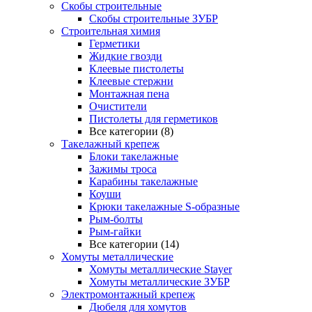
Скобы строительные
Скобы строительные ЗУБР
Строительная химия
Герметики
Жидкие гвозди
Клеевые пистолеты
Клеевые стержни
Монтажная пена
Очистители
Пистолеты для герметиков
Все категории (8)
Такелажный крепеж
Блоки такелажные
Зажимы троса
Карабины такелажные
Коуши
Крюки такелажные S-образные
Рым-болты
Рым-гайки
Все категории (14)
Хомуты металлические
Хомуты металлические Stayer
Хомуты металлические ЗУБР
Электромонтажный крепеж
Дюбеля для хомутов