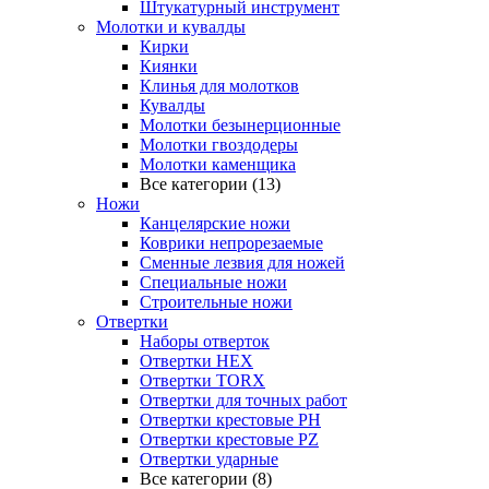
Штукатурный инструмент
Молотки и кувалды
Кирки
Киянки
Клинья для молотков
Кувалды
Молотки безынерционные
Молотки гвоздодеры
Молотки каменщика
Все категории (13)
Ножи
Канцелярские ножи
Коврики непрорезаемые
Сменные лезвия для ножей
Специальные ножи
Строительные ножи
Отвертки
Наборы отверток
Отвертки HEX
Отвертки TORX
Отвертки для точных работ
Отвертки крестовые PH
Отвертки крестовые PZ
Отвертки ударные
Все категории (8)