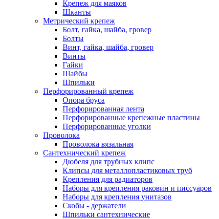
Крепеж для маяков
Шканты
Метрический крепеж
Болт, гайка, шайба, гровер
Болты
Винт, гайка, шайба, гровер
Винты
Гайки
Шайбы
Шпильки
Перфорированный крепеж
Опора бруса
Перфорированная лента
Перфорированные крепежные пластины
Перфорированные уголки
Проволока
Проволока вязальная
Сантехнический крепеж
Дюбеля для трубных клипс
Клипсы для металлопластиковых труб
Крепления для радиаторов
Наборы для крепления раковин и писсуаров
Наборы для крепления унитазов
Скобы - держатели
Шпильки сантехнические