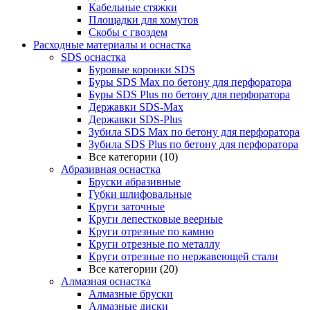
Кабельные стяжки
Площадки для хомутов
Скобы с гвоздем
Расходные материалы и оснастка
SDS оснастка
Буровые коронки SDS
Буры SDS Max по бетону для перфоратора
Буры SDS Plus по бетону для перфоратора
Державки SDS-Max
Державки SDS-Plus
Зубила SDS Mах по бетону для перфоратора
Зубила SDS Plus по бетону для перфоратора
Все категории (10)
Абразивная оснастка
Бруски абразивные
Губки шлифовальные
Круги заточные
Круги лепестковые веерные
Круги отрезные по камню
Круги отрезные по металлу
Круги отрезные по нержавеющей стали
Все категории (20)
Алмазная оснастка
Алмазные бруски
Алмазные диски