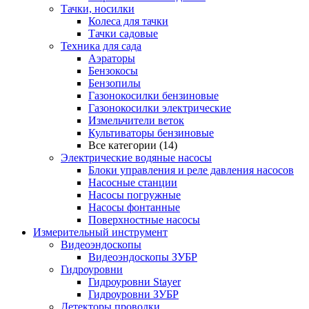
Тачки, носилки
Колеса для тачки
Тачки садовые
Техника для сада
Аэраторы
Бензокосы
Бензопилы
Газонокосилки бензиновые
Газонокосилки электрические
Измельчители веток
Культиваторы бензиновые
Все категории (14)
Электрические водяные насосы
Блоки управления и реле давления насосов
Насосные станции
Насосы погружные
Насосы фонтанные
Поверхностные насосы
Измерительный инструмент
Видеоэндоскопы
Видеоэндоскопы ЗУБР
Гидроуровни
Гидроуровни Stayer
Гидроуровни ЗУБР
Детекторы проводки