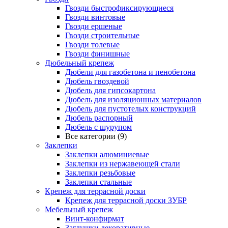
Гвозди быстрофиксирующиеся
Гвозди винтовые
Гвозди ершеные
Гвозди строительные
Гвозди толевые
Гвозди финишные
Дюбельный крепеж
Дюбели для газобетона и пенобетона
Дюбель гвоздевой
Дюбель для гипсокартона
Дюбель для изоляционных материалов
Дюбель для пустотелых конструкций
Дюбель распорный
Дюбель с шурупом
Все категории (9)
Заклепки
Заклепки алюминиевые
Заклепки из нержавеющей стали
Заклепки резьбовые
Заклепки стальные
Крепеж для террасной доски
Крепеж для террасной доски ЗУБР
Мебельный крепеж
Винт-конфирмат
Заглушки декоративные