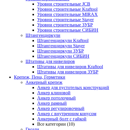
Уровни строительные JCB
Уровни строительные Kraftool
Уровни строительные MIRAX
Уровни строительные Stayer
Уровни строительные ЗУБР
Уровни строительные СИБИН
Штангенциркули
Штангенциркули Kraftool
Штангенциркули Stayer
Штангенциркули ЗУБР
Штангенциркули СИБИН
Штативы для нивелиров
Штативы для нивелиров Kraftool
Штативы для нивелиров ЗУБР
Крепеж, Пена, Герметики
Анкерный крепеж
Анкер для пустотелых конструкций
Анкер клиновой
Анкер потолочный
Анкер рамный
Анкер регулировочный
Анкер с внутренним конусом
Анкерный болт с гайкой
Все категории (10)
Гвозди