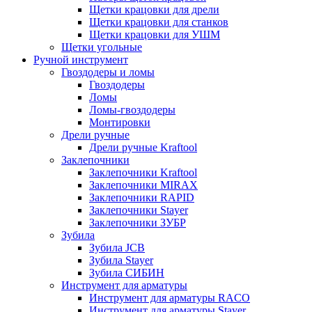
Щетки крацовки для дрели
Щетки крацовки для станков
Щетки крацовки для УШМ
Щетки угольные
Ручной инструмент
Гвоздодеры и ломы
Гвоздодеры
Ломы
Ломы-гвоздодеры
Монтировки
Дрели ручные
Дрели ручные Kraftool
Заклепочники
Заклепочники Kraftool
Заклепочники MIRAX
Заклепочники RAPID
Заклепочники Stayer
Заклепочники ЗУБР
Зубила
Зубила JCB
Зубила Stayer
Зубила СИБИН
Инструмент для арматуры
Инструмент для арматуры RACO
Инструмент для арматуры Stayer