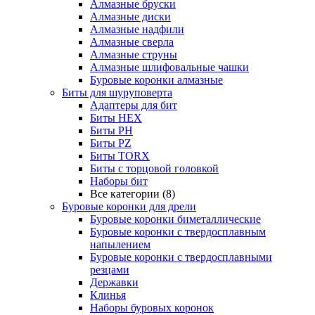
Алмазные бруски
Алмазные диски
Алмазные надфили
Алмазные сверла
Алмазные струны
Алмазные шлифовальные чашки
Буровые коронки алмазные
Биты для шуруповерта
Адаптеры для бит
Биты HEX
Биты PH
Биты PZ
Биты TORX
Биты с торцовой головкой
Наборы бит
Все категории (8)
Буровые коронки для дрели
Буровые коронки биметаллические
Буровые коронки с твердосплавным
напылением
Буровые коронки с твердосплавными
резцами
Державки
Клинья
Наборы буровых коронок