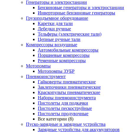
Генераторы и электростанции
Бензиновые генераторы и электростанции
Инверторные бензиновые генераторы
Грузоподъемное оборудование
Каретки для тали
Лебедки ручные
Тельферы (электрические тали)
Цепные ручные тали
Компрессоры воздушные
Автомобильные компрессоры
Поршневые компрессоры
Ременные компрессоры
Мотопомпы
Мотопомпы ЗУБР
Пневмоинструмент
Гайковерты пневматические
Заклепочники пневматические
Краскопульты пневматические
Наборы пневмоинструмента
Пистолеты для подкачки
Пистолеты пескоструйные
Пистолеты продувочные
Все категории (8)
Пуско-зарядные и зарядные устройства
Зарядные устройства для аккумуляторов