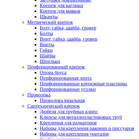
Крепеж для вагонки
Крепеж для маяков
Шканты
Метрический крепеж
Болт, гайка, шайба, гровер
Болты
Винт, гайка, шайба, гровер
Винты
Гайки
Шайбы
Шпильки
Перфорированный крепеж
Опора бруса
Перфорированная лента
Перфорированные крепежные пластины
Перфорированные уголки
Проволока
Проволока вязальная
Сантехнический крепеж
Дюбеля для трубных клипс
Клипсы для металлопластиковых труб
Крепления для радиаторов
Наборы для крепления раковин и писсуаров
Наборы для крепления унитазов