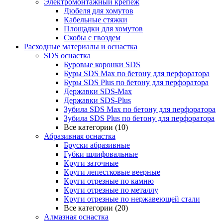
Электромонтажный крепеж
Дюбеля для хомутов
Кабельные стяжки
Площадки для хомутов
Скобы с гвоздем
Расходные материалы и оснастка
SDS оснастка
Буровые коронки SDS
Буры SDS Max по бетону для перфоратора
Буры SDS Plus по бетону для перфоратора
Державки SDS-Max
Державки SDS-Plus
Зубила SDS Mах по бетону для перфоратора
Зубила SDS Plus по бетону для перфоратора
Все категории (10)
Абразивная оснастка
Бруски абразивные
Губки шлифовальные
Круги заточные
Круги лепестковые веерные
Круги отрезные по камню
Круги отрезные по металлу
Круги отрезные по нержавеющей стали
Все категории (20)
Алмазная оснастка