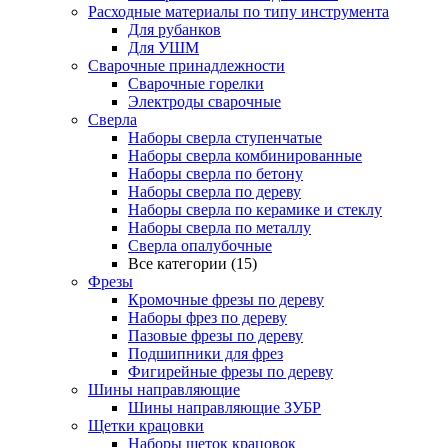
Расходные материалы по типу инструмента
Для рубанков
Для УШМ
Сварочные принадлежности
Сварочные горелки
Электроды сварочные
Сверла
Наборы cверла ступенчатые
Наборы сверла комбинированные
Наборы сверла по бетону
Наборы сверла по дереву
Наборы сверла по керамике и стеклу
Наборы сверла по металлу
Сверла опалубочные
Все категории (15)
Фрезы
Кромочные фрезы по дереву
Наборы фрез по дереву
Пазовые фрезы по дереву
Подшипники для фрез
Фигирейные фрезы по дереву
Шины направляющие
Шины направляющие ЗУБР
Щетки крацовки
Наборы щеток крацовок