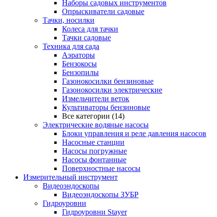
Наборы садовых инструментов
Опрыскиватели садовые
Тачки, носилки
Колеса для тачки
Тачки садовые
Техника для сада
Аэраторы
Бензокосы
Бензопилы
Газонокосилки бензиновые
Газонокосилки электрические
Измельчители веток
Культиваторы бензиновые
Все категории (14)
Электрические водяные насосы
Блоки управления и реле давления насосов
Насосные станции
Насосы погружные
Насосы фонтанные
Поверхностные насосы
Измерительный инструмент
Видеоэндоскопы
Видеоэндоскопы ЗУБР
Гидроуровни
Гидроуровни Stayer