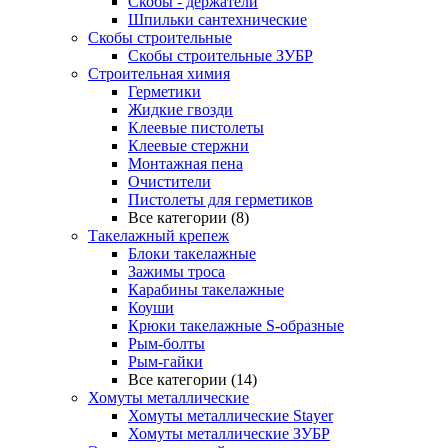
Скобы - держатели
Шпильки сантехнические
Скобы строительные
Скобы строительные ЗУБР
Строительная химия
Герметики
Жидкие гвозди
Клеевые пистолеты
Клеевые стержни
Монтажная пена
Очистители
Пистолеты для герметиков
Все категории (8)
Такелажный крепеж
Блоки такелажные
Зажимы троса
Карабины такелажные
Коуши
Крюки такелажные S-образные
Рым-болты
Рым-гайки
Все категории (14)
Хомуты металлические
Хомуты металлические Stayer
Хомуты металлические ЗУБР