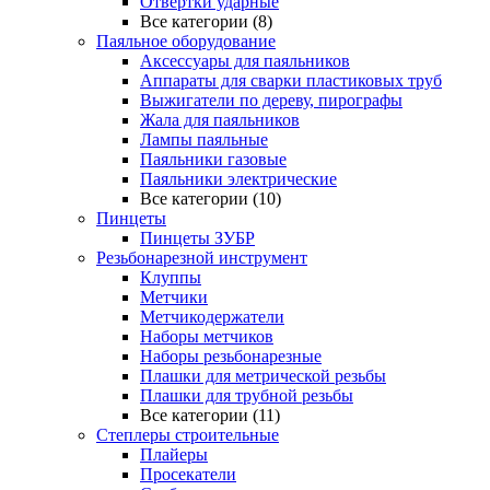
Отвертки ударные
Все категории (8)
Паяльное оборудование
Аксессуары для паяльников
Аппараты для сварки пластиковых труб
Выжигатели по дереву, пирографы
Жала для паяльников
Лампы паяльные
Паяльники газовые
Паяльники электрические
Все категории (10)
Пинцеты
Пинцеты ЗУБР
Резьбонарезной инструмент
Клуппы
Метчики
Метчикодержатели
Наборы метчиков
Наборы резьбонарезные
Плашки для метрической резьбы
Плашки для трубной резьбы
Все категории (11)
Степлеры строительные
Плайеры
Просекатели