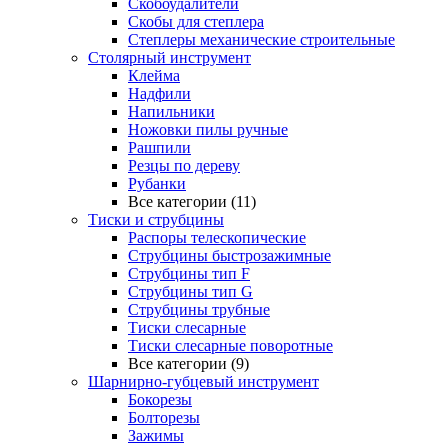
Скобоудалители
Скобы для степлера
Степлеры механические строительные
Столярный инструмент
Клейма
Надфили
Напильники
Ножовки пилы ручные
Рашпили
Резцы по дереву
Рубанки
Все категории (11)
Тиски и струбцины
Распоры телескопические
Струбцины быстрозажимные
Струбцины тип F
Струбцины тип G
Струбцины трубные
Тиски слесарные
Тиски слесарные поворотные
Все категории (9)
Шарнирно-губцевый инструмент
Бокорезы
Болторезы
Зажимы