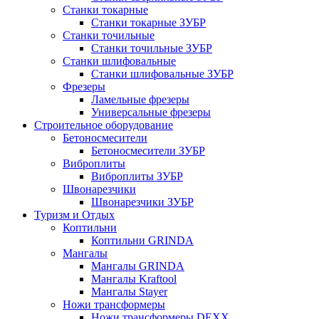
Станки токарные
Станки токарные ЗУБР
Станки точильные
Станки точильные ЗУБР
Станки шлифовальные
Станки шлифовальные ЗУБР
Фрезеры
Ламельные фрезеры
Универсальные фрезеры
Строительное оборудование
Бетоносмесители
Бетоносмесители ЗУБР
Виброплиты
Виброплиты ЗУБР
Швонарезчики
Швонарезчики ЗУБР
Туризм и Отдых
Коптильни
Коптильни GRINDA
Мангалы
Мангалы GRINDA
Мангалы Kraftool
Мангалы Stayer
Ножи трансформеры
Ножи трансформеры DEXX