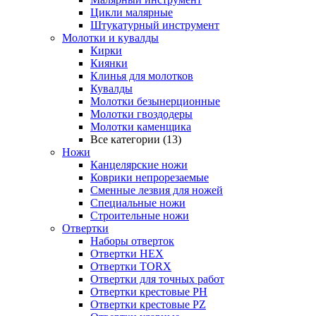
Цикли малярные
Штукатурный инструмент
Молотки и кувалды
Кирки
Киянки
Клинья для молотков
Кувалды
Молотки безынерционные
Молотки гвоздодеры
Молотки каменщика
Все категории (13)
Ножи
Канцелярские ножи
Коврики непрорезаемые
Сменные лезвия для ножей
Специальные ножи
Строительные ножи
Отвертки
Наборы отверток
Отвертки HEX
Отвертки TORX
Отвертки для точных работ
Отвертки крестовые PH
Отвертки крестовые PZ