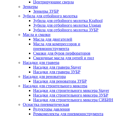
Центрирующие сверла
Зенкеры
Зенкеры ЗУБР
Зубила для отбойного молотка
Зубила для отбойного молотка Kraftool
Зубила для отбойного молотка Uragan
Зубила для отбойного молотка ЗУБР
Масла и смазки
Масла для двигателей
Масла для компрессоров и
пневмоинструмента
Смазки для буров перфораторов
Смазочные масла для цепей и пил
Насадки для гравера
Насадки для гравера Stayer
Насадки для гравера ЗУБР
Насадки для реноватора
Насадки для реноватора ЗУБР
Насадки для строительного миксера
Насадки для строительного миксера Stayer
Насадки для строительного миксера ЗУБР
Насадки для строительного миксера СИБИН
Оснастка пневматическая
Редукторы давления
Ремкомплекты для пневмоинструмента